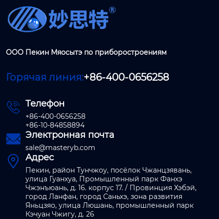
ООО Пекин Мяосытэ по приборостроениям
Горячая линия:
+86-400-0656258
Телефон

+86-400-0656258
+86-10-84858894
Электронная почта

sale@masteryb.com
Адрес

Пекин, район Тунчжоу, посёлок Чжанцзявань,
улица Гуанхуа, Промышленный парк Фанхэ
Чжэнъюань, д. 16. корпус 17. / Провинция Хэбэй,
город Ланфан, город Саньхэ, зона развития
Яньцзяо, улица Люшань, промышленный парк
Кэчуан Чжигу, д. 26