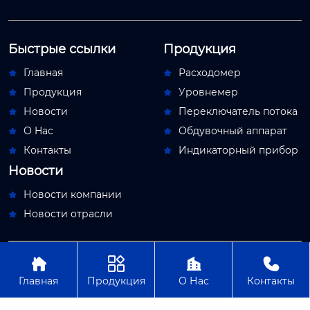
Быстрые ссылки
Продукция
Главная
Расходомер


Продукция
Уровнемер


Новости
Переключатель потока


О Hас
Обдувочный аппарат


Контакты
Индикаторный прибор


Новости
Новости компании

Новости отрасли





Авторское право© ООО Пекин Мяосытэ по
приборостроениям
Главная
Продукция
О Нас
Контакты