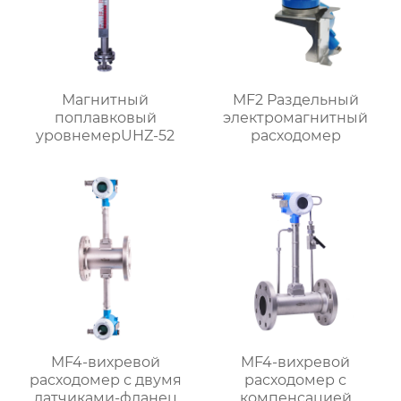
Магнитный
MF2 Раздельный
поплавковый
электромагнитный
уровнемерUHZ-52
расходомер
MF4-вихревой
MF4-вихревой
расходомер с двумя
расходомер с
датчиками-фланец
компенсацией