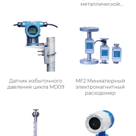
металлической
трубкой,
ориентированный на
поток
Датчик избыточного
MF2 Миниатюрный
давления цикла MD09
электромагнитный
расходомер