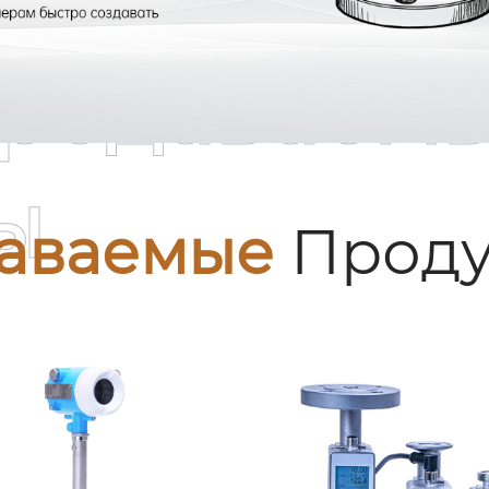
родаваем
ы
аваемые
Проду