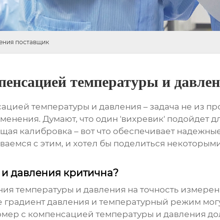
ления поставщик
мпенсацией температуры и давле
сацией температуры и давления
– задача не из пр
менения. Думают, что один 'вихревик' подойдет д
ющая калибровка – вот что обеспечивает надежн
аемся с этим, и хотел бы поделиться некоторым
и давления критична?
ия температуры и давления на точность измере
де градиент давления и температурный режим могу
омер с компенсацией температуры и давления
до