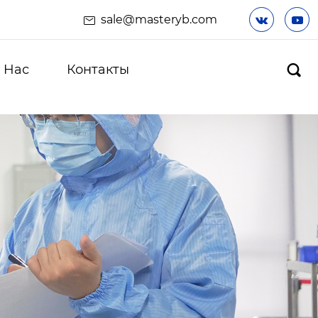
sale@masteryb.com


 Hас
Контакты
