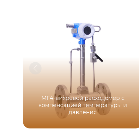
MF4-вихревой расходомер с
компенсацией температуры и
давления