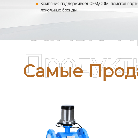
Самые П
Продукт
Самые Прод