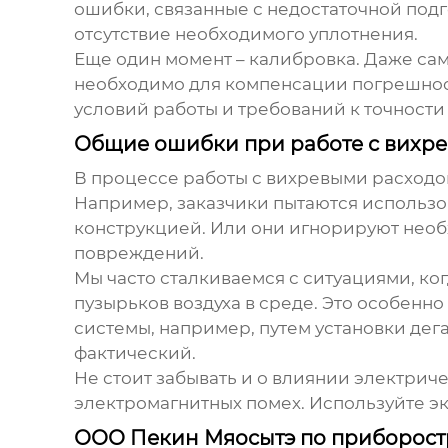
ошибки, связанные с недостаточной подг
отсутствие необходимого уплотнения.
Еще один момент – калибровка. Даже с
необходимо для компенсации погрешност
условий работы и требований к точност
Общие ошибки при работе с вихр
В процессе работы с
вихревыми расход
Например, заказчики пытаются использов
конструкцией. Или они игнорируют необ
повреждений.
Мы часто сталкиваемся с ситуациями, ко
пузырьков воздуха в среде. Это особенн
системы, например, путем установки дег
фактический.
Не стоит забывать и о влиянии электрич
электромагнитных помех. Используйте э
ООО Пекин Мяосытэ по приборост