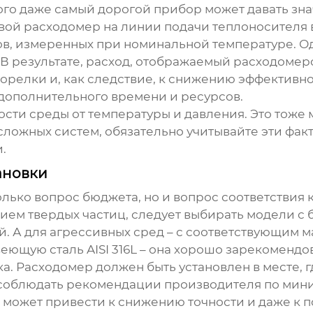
этого даже самый дорогой прибор может давать з
вой расходомер
на линии подачи теплоносителя 
ов, измеренных при номинальной температуре. О
 В результате, расход, отображаемый расходомеро
орелки и, как следствие, к снижению эффективнос
 дополнительного времени и ресурсов.
ости среды от температуры и давления. Это тоже 
сложных систем, обязательно учитывайте эти фак
.
ановки
только вопрос бюджета, но и вопрос соответствия
ием твердых частиц, следует выбирать модели с 
й. А для агрессивных сред – с соответствующим 
ющую сталь AISI 316L – она хорошо зарекомендов
а. Расходомер должен быть установлен в месте, г
 соблюдать рекомендации производителя по мин
 может привести к снижению точности и даже к 