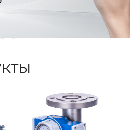
ые
кты