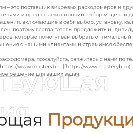
м – это поставщик
вихревых расходомеров
и дру
телями и предлагаем широкий выбор моделей дл
шения, включающие в себя выбор, установку, ка
ален, поэтому всегда готовы предложить индивид
еров, которые помогут вам выбрать оптимальный
ношения с нашими клиентами и стремимся обесп
расходомера, пожалуйста, свяжитесь с нами по т
[https://www.masteryb.ru](https://www.masteryb.ru
ствующая
ное решение для ваших задач.
ия
ующая
Продукц