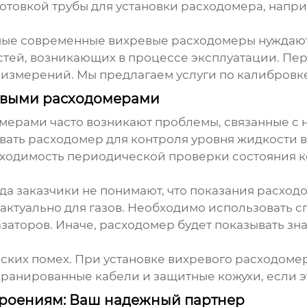
отовкой трубы для установки расходомера, напр
амые современные
вихревые расходомеры
нуждают
ей, возникающих в процессе эксплуатации. Пер
и измерений. Мы предлагаем услуги по калибров
евыми расходомерами
омерами
часто возникают проблемы, связанные с
ать расходомер для контроля уровня жидкости в
ходимость периодической проверки состояния ко
гда заказчики не понимают, что показания расход
о актуально для газов. Необходимо использовать 
азаторов. Иначе, расходомер будет показывать з
еских помех. При установке
вихревого расходоме
кранированные кабели и защитные кожухи, если э
роениям: Ваш надежный партнер