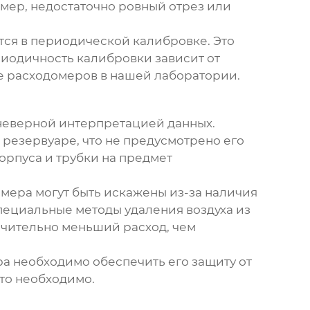
имер, недостаточно ровный отрез или
ся в периодической калибровке. Это
иодичность калибровки зависит от
ке расходомеров в нашей лаборатории.
 неверной интерпретацией данных.
 резервуаре, что не предусмотрено его
рпуса и трубки на предмет
омера могут быть искажены из-за наличия
специальные методы удаления воздуха из
начительно меньший расход, чем
ра
необходимо обеспечить его защиту от
то необходимо.