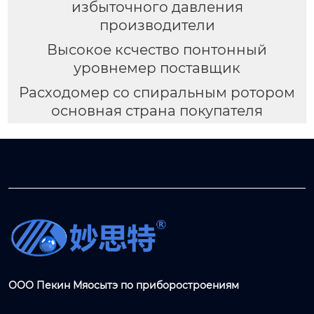
избыточного давления
производители
Высокое ксчество понтонный
уровнемер поставщик
Расходомер со спиральным ротором
основная страна покупателя
ООО Пекин Мяосытэ по приборостроениям