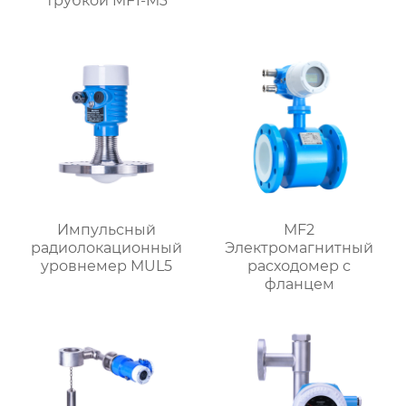
трубкой MF1-M3
Импульсный
MF2
радиолокационный
Электромагнитный
уровнемер MUL5
расходомер с
фланцем