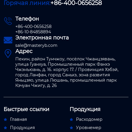
Горячая линия:
+86-400-0656258
Телефон

+86-400-0656258
+86-10-84858894
Электронная почта

sale@masteryb.com
Адрес

Пекин, район Тунчжоу, посёлок Чжанцзявань,
улица Гуанхуа, Промышленный парк Фанхэ
Чжэнъюань, д. 16. корпус 17. / Провинция Хэбэй,
город Ланфан, город Саньхэ, зона развития
Яньцзяо, улица Люшань, промышленный парк
Кэчуан Чжигу, д. 26
Быстрые ссылки
Продукция
Главная
Расходомер


Продукция
Уровнемер

