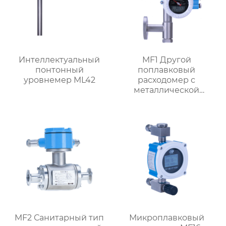
Интеллектуальный
MF1 Другой
понтонный
поплавковый
уровнемер ML42
расходомер с
металлической
трубкой,
ориентированный на
поток
MF2 Санитарный тип
Микроплавковый