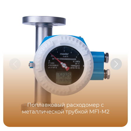
Поплавковый расходомер с
металлической трубкой MF1-M2