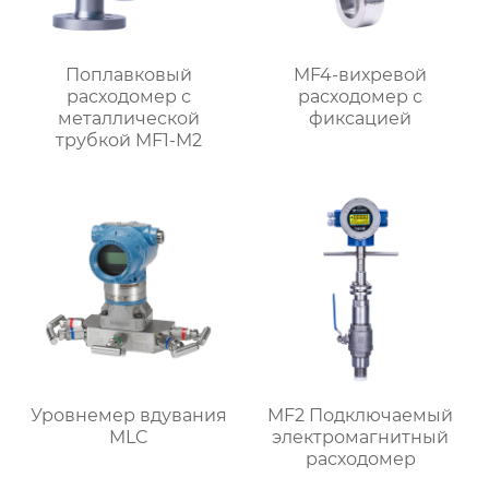
Поплавковый
MF4-вихревой
расходомер с
расходомер с
металлической
фиксацией
трубкой MF1-M2
Уровнемер вдувания
MF2 Подключаемый
MLC
электромагнитный
расходомер