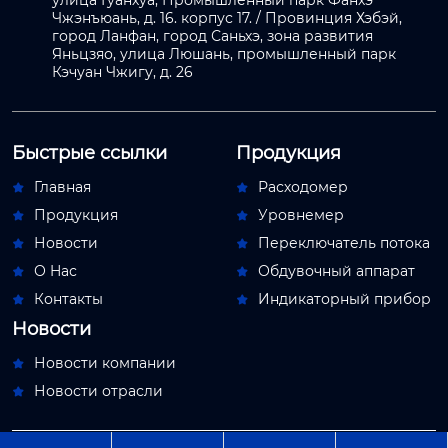
улица Гуанхуа, Промышленный парк Фанхэ
Чжэнъюань, д. 16. корпус 17. / Провинция Хэбэй,
город Ланфан, город Саньхэ, зона развития
Яньцзяо, улица Люшань, промышленный парк
Кэчуан Чжигу, д. 26
Быстрые ссылки
Продукция
Главная
Расходомер


Продукция
Уровнемер


Новости
Переключатель потока


О Hас
Обдувочный аппарат


Контакты
Индикаторный прибор


Новости
Новости компании

Новости отрасли
