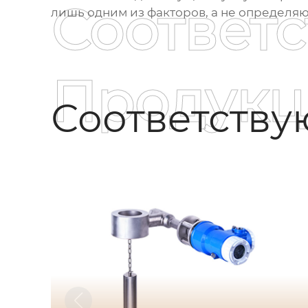
Соответ
лишь одним из факторов, а не определ
Продукц
Соответств