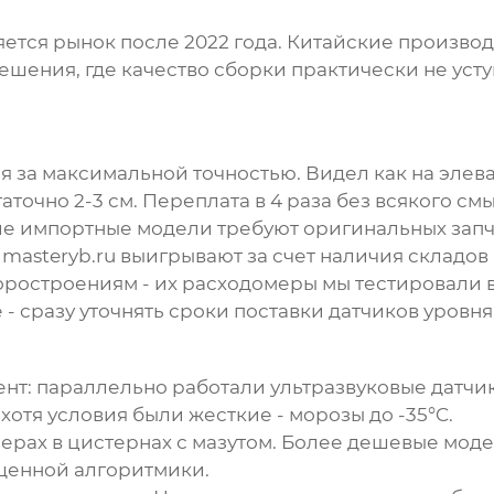
яется рынок после 2022 года. Китайские произво
шения, где качество сборки практически не усту
я за максимальной точностью. Видел как на элев
аточно 2-3 см. Переплата в 4 раза без всякого смы
е импортные модели требуют оригинальных запча
asteryb.ru выигрывают за счет наличия складов 
ростроениям - их расходомеры мы тестировали в
 - сразу уточнять сроки поставки датчиков уровня
т: параллельно работали ультразвуковые датчики 
хотя условия были жесткие - морозы до -35°C.
рах в цистернах с мазутом. Более дешевые моде
щенной алгоритмики.