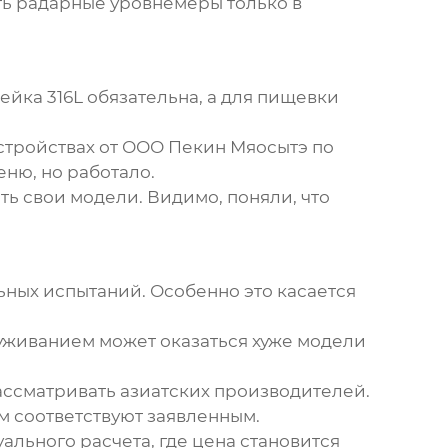
ть радарные
уровнемеры
только в
йка 316L обязательна, а для пищевки
устройствах от ООО Пекин Мяосытэ по
ню, но работало.
ь свои модели. Видимо, поняли, что
ьных испытаний. Особенно это касается
луживанием может оказаться хуже модели
ассматривать азиатских производителей.
м соответствуют заявленным.
ального расчета, где цена становится