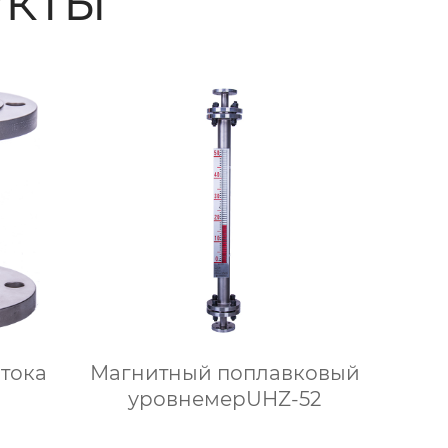
кты
тока
Магнитный поплавковый
уровнемерUHZ-52