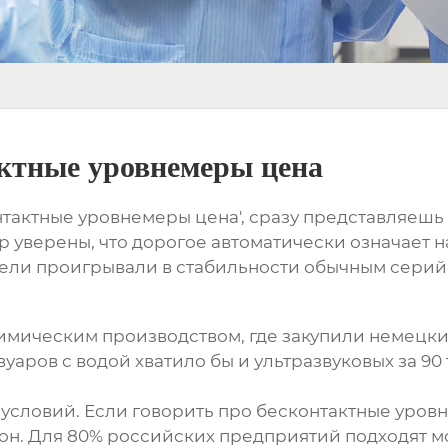
актные уровнемеры цена
нтактные уровнемеры цена', сразу представляешь
 уверены, что дорогое автоматически означает н
дели проигрывали в стабильности обычным сери
имическим производством, где закупили немецки
вуаров с водой хватило бы и ультразвуковых за 9
условий. Если говорить про
бесконтактные уров
н. Для 80% российских предприятий подходят моде