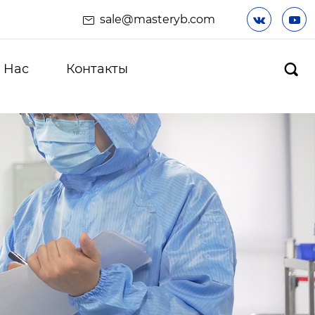
sale@masteryb.com


 Hас
Контакты
