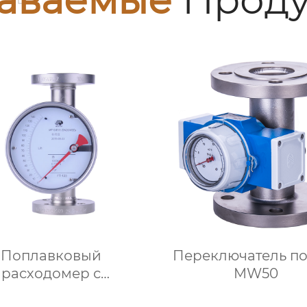
аваемые
Проду
Поплавковый
Переключатель по
расходомер с
MW50
ллической трубкой