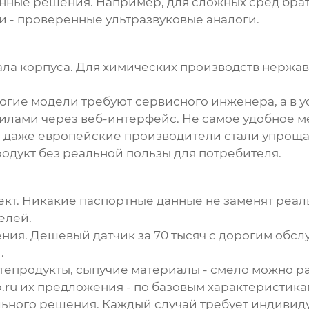
нные решения. Например, для сложных сред бра
ии - проверенные ультразвуковые аналоги.
а корпуса. Для химических производств нержаве
огие модели требуют сервисного инженера, а в 
лами через веб-интерфейс. Не самое удобное ме
а даже европейские производители стали упрощат
дукт без реальной пользы для потребителя.
ект. Никакие паспортные данные не заменят реал
елей.
ния. Дешевый датчик за 70 тысяч с дорогим обс
.
фтепродукты, сыпучие материалы - смело можно р
b.ru их предложения - по базовым характеристика
льного решения. Каждый случай требует индивиду