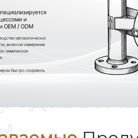
родаваем
ы