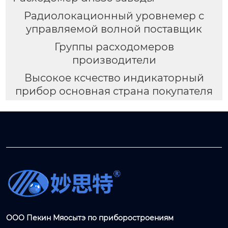
Радиолокационный уровнемер с
управляемой волной поставщик
Группы расходомеров
производители
Высокое ксчество индикаторный
прибор основная страна покупателя
ООО Пекин Мяосытэ по приборостроениям