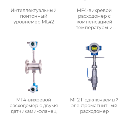
Интеллектуальный
MF4-вихревой
понтонный
расходомер с
уровнемер ML42
компенсацией
температуры и
давления
MF4-вихревой
MF2 Подключаемый
расходомер с двумя
электромагнитный
датчиками-фланец
расходомер