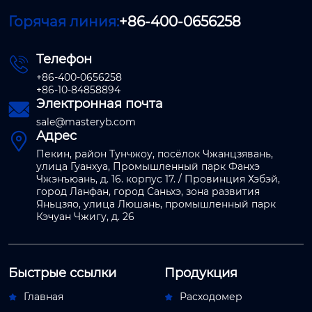
Горячая линия:
+86-400-0656258
Телефон

+86-400-0656258
+86-10-84858894
Электронная почта

sale@masteryb.com
Адрес

Пекин, район Тунчжоу, посёлок Чжанцзявань,
улица Гуанхуа, Промышленный парк Фанхэ
Чжэнъюань, д. 16. корпус 17. / Провинция Хэбэй,
город Ланфан, город Саньхэ, зона развития
Яньцзяо, улица Люшань, промышленный парк
Кэчуан Чжигу, д. 26
Быстрые ссылки
Продукция
Главная
Расходомер

