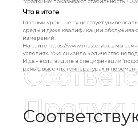
'Уралхиме' показывают стабильность ±0.3
Что в итоге
Главный урок - не существует универсал
среды и даже квалификации обслуживаю
измерений.
На сайте https://www.masteryb.cz мы сей
условиях. Уже снизило количество непод
И да - если видите в спецификации 'подх
Соответ
речь о высоких температурах и переменн
Продукц
Соответств