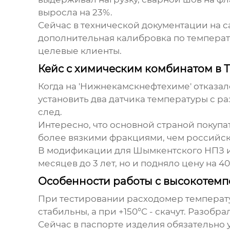
выросла на 23%.
Сейчас в технической документации на са
дополнительная калибровка по температу
целевые клиенты.
Кейс с химическим комбинатом в Т
Когда на 'Нижнекамскнефтехиме' отказа
установить два датчика температуры с ра
след.
Интересно, что основной страной покупа
более вязкими фракциями, чем российск
В модификации для Шымкентского НПЗ исп
месяцев до 3 лет, но и подняло цену на 4
Особенности работы с высокотем
При тестировании
расходомер температ
стабильны, а при +150°C - скачут. Разобр
Сейчас в паспорте изделия обязательно 