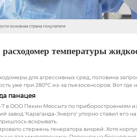
ости основная страна покупателя
 расходомер температуры жидко
сходомеры
для агрессивных сред, половина запро
ность уже при 280°C из-за пьезосенсоров. Вот где
да панацея
7 в ООО Пекин Мяосытэ по приборостроениям из
ий завод 'Караганда-Энерго' упорно ставил его на
 пришлось вскрывать.
овало стержень генератора вихрей. Хотя корпу
ланце дал микротрещину. Перешли на бесшовные 