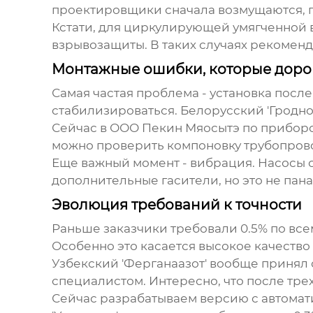
проектировщики сначала возмущаются, по
Кстати, для циркулирующей умягченной в
взрывозащиты. В таких случаях рекомен
Монтажные ошибки, которые доро
Самая частая проблема - установка после
стабилизироваться. Белорусский 'Гродно 
Сейчас в ООО Пекин Мяосытэ по приборо
можно проверить компоновку трубопровод
Еще важный момент - вибрация. Насосы с
дополнительные гасители, но это не пан
Эволюция требований к точности
Раньше заказчики требовали 0.5% по все
Особенно это касается
высокое качество
Узбекский 'Ферганаазот' вообще принял 
специалистом. Интересно, что после тре
Сейчас разрабатываем версию с автомати