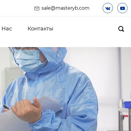
sale@masteryb.com


 Hас
Контакты
