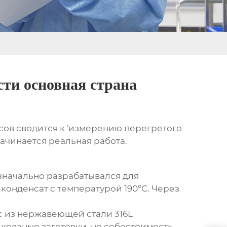
сти основная страна
сов сводится к 'измерению перегретого
 начинается реальная работа.
начально разрабатывался для
 конденсат с температурой 190°C. Через
с из нержавеющей стали 316L
кованые заготовки, но себестоимость