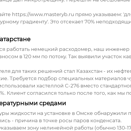
йте https://www.masteryb.ru прямо указываем: 'дл
рному градиенту'. Это отсекает 70% неподходящих
атарстане
лся работать немецкий расходомер, наш инжене
зносом в 120 мм по потоку. Так выявили участок 
теля для таких решений стал Казахстан - их неф
ие. Требуется подбор специальных материалов ч
ользовали хастеллой C-276 вместо стандартного
0%. Клиент согласился только после того, как мы 
пературными средами
уры жидкости
на установке в Омске обнаружили п
ались - причина в точке росы паров конденсата.
указываем зону нелинейной работы (обычно 130-17