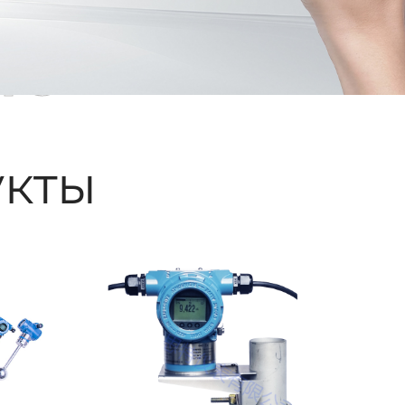
ые
кты