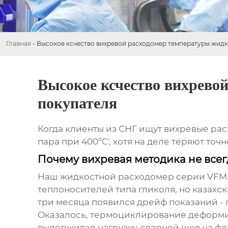
Главная
-
Высокое ксчество вихревой расходомер температуры жидк
Высокое ксчество вихревой
покупателя
Когда клиенты из СНГ ищут
вихревые ра
пара при 400°C', хотя на деле теряют точ
Почему вихревая методика не всег
Наш
жидкостной расходомер
серии VFM-
теплоносителей типа гликоля, но казахск
три месяца появился дрейф показаний -
Оказалось, термоциклирование деформир
выдерживал нагрузку, сварной шов на ф