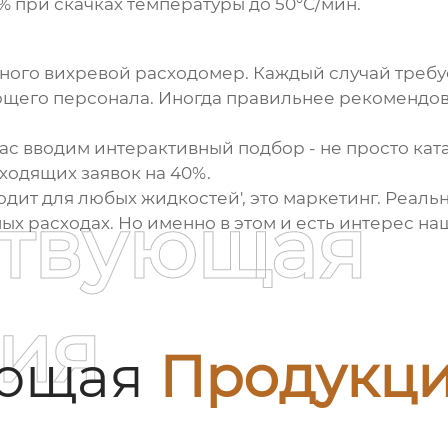
% при скачках температуры до 50°C/мин.
ьного
вихревой расходомер
. Каждый случай требу
щего персонала. Иногда правильнее рекомендова
час вводим интерактивный подбор - не просто кат
ходящих заявок на 40%.
одит для любых жидкостей', это маркетинг. Реаль
ствующая
ых расходах. Но именно в этом и есть интерес на
ия
ующая
Продукц