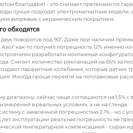
том благодарят - это снимает претензии по гара
оды лучше подходят электромагнитные модели, но
дуем вихревые с керамическим покрытием.
го обходятся
 двух поворотов под 90°. Даже при наличии прямы
Азот' как-то получил погрешность 12% именно из-
строениям разработали монтажный конфигуратор 
а. Снизил количество рекламаций на 65% за пос
оздают паразитные колебания, которые датчик тр
ацея. Иногда проще перейти на поплавковые расх
му диапазону, сейчас чаще соглашаются на 1.5% с
измерений в реальных условиях, а не на стенде.
систему с заявленной погрешностью 2.1% - но с
х лет эксплуатации реальная погрешность не прев
ческой температурной компенсацией - сырая иде