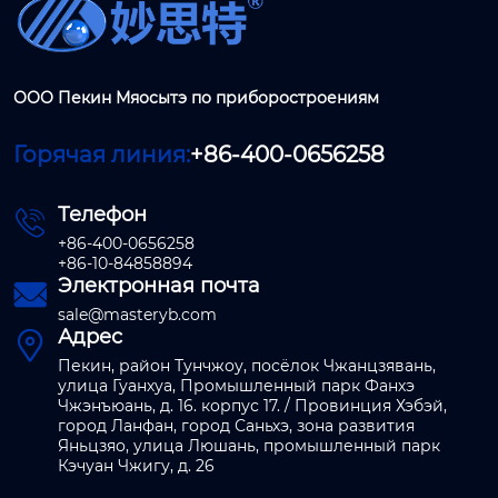
ООО Пекин Мяосытэ по приборостроениям
Горячая линия:
+86-400-0656258
Телефон

+86-400-0656258
+86-10-84858894
Электронная почта

sale@masteryb.com
Адрес

Пекин, район Тунчжоу, посёлок Чжанцзявань,
улица Гуанхуа, Промышленный парк Фанхэ
Чжэнъюань, д. 16. корпус 17. / Провинция Хэбэй,
город Ланфан, город Саньхэ, зона развития
Яньцзяо, улица Люшань, промышленный парк
Кэчуан Чжигу, д. 26