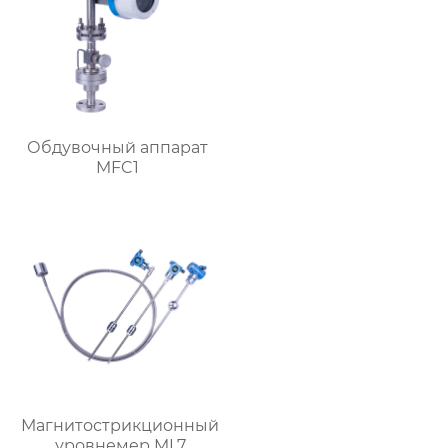
Обдувочный аппарат
MFC1
Магнитострикционный
уровнемер ML7