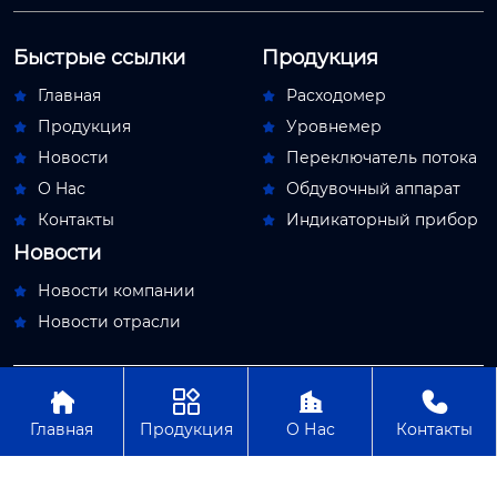
Быстрые ссылки
Продукция
Главная
Расходомер


Продукция
Уровнемер


Новости
Переключатель потока


О Hас
Обдувочный аппарат


Контакты
Индикаторный прибор


Новости
Новости компании

Новости отрасли





Авторское право© ООО Пекин Мяосытэ по
приборостроениям
Главная
Продукция
О Нас
Контакты