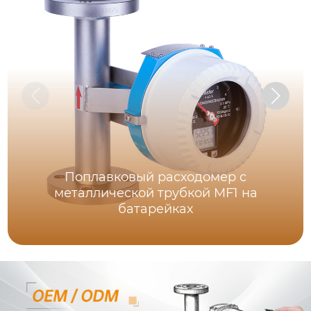
Поплавковый расходомер с
металлической трубкой MF1 на
батарейках