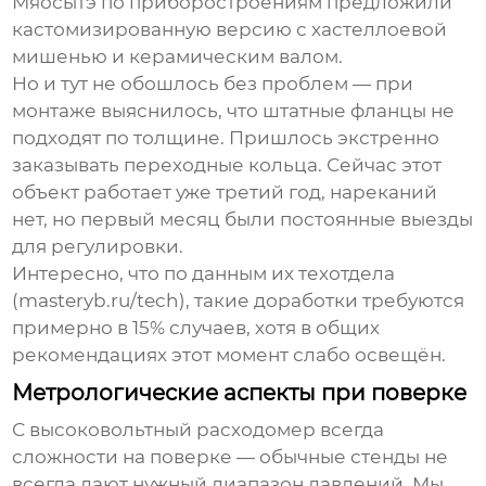
Мяосытэ по приборостроениям
предложили
кастомизированную версию с хастеллоевой
мишенью и керамическим валом.
Но и тут не обошлось без проблем — при
монтаже выяснилось, что штатные фланцы не
подходят по толщине. Пришлось экстренно
заказывать переходные кольца. Сейчас этот
объект работает уже третий год, нареканий
нет, но первый месяц были постоянные выезды
для регулировки.
Интересно, что по данным их техотдела
(
masteryb.ru/tech
), такие доработки требуются
примерно в 15% случаев, хотя в общих
рекомендациях этот момент слабо освещён.
Метрологические аспекты при поверке
С
высоковольтный расходомер
всегда
сложности на поверке — обычные стенды не
всегда дают нужный диапазон давлений. Мы