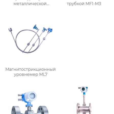
металлической
трубкой MF1-M3
трубкой,
ориентированный на
поток
Магнитострикционный
уровнемер ML7