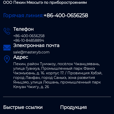
ООО Пекин Мяосытэ по приборостроениям
Горячая линия:
+86-400-0656258
Телефон

+86-400-0656258
+86-10-84858894
Электронная почта

sale@masteryb.com
Адрес

Пекин, район Тунчжоу, посёлок Чжанцзявань,
улица Гуанхуа, Промышленный парк Фанхэ
Чжэнъюань, д. 16. корпус 17. / Провинция Хэбэй,
город Ланфан, город Саньхэ, зона развития
Яньцзяо, улица Люшань, промышленный парк
Кэчуан Чжигу, д. 26
Быстрые ссылки
Продукция