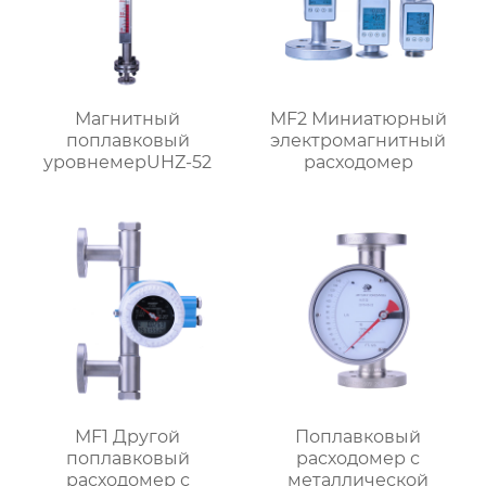
Магнитный
MF2 Миниатюрный
поплавковый
электромагнитный
уровнемерUHZ-52
расходомер
MF1 Другой
Поплавковый
поплавковый
расходомер с
расходомер с
металлической