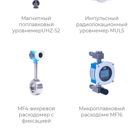
Магнитный
Импульсный
поплавковый
радиолокационный
уровнемерUHZ-52
уровнемер MUL5
MF4-вихревой
Микроплавковый
расходомер с
расходоме MF16
фиксацией