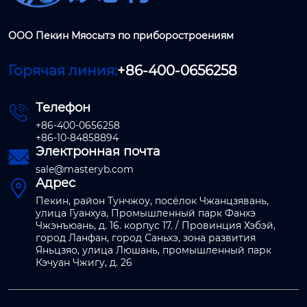
ООО Пекин Мяосытэ по приборостроениям
Горячая линия:
+86-400-0656258
Телефон

+86-400-0656258
+86-10-84858894
Электронная почта

sale@masteryb.com
Адрес

Пекин, район Тунчжоу, посёлок Чжанцзявань,
улица Гуанхуа, Промышленный парк Фанхэ
Чжэнъюань, д. 16. корпус 17. / Провинция Хэбэй,
город Ланфан, город Саньхэ, зона развития
Яньцзяо, улица Люшань, промышленный парк
Кэчуан Чжигу, д. 26