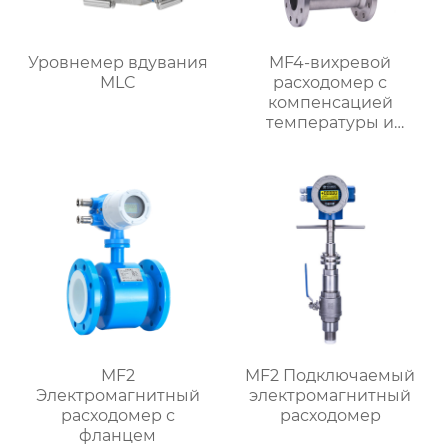
Уровнемер вдувания
MF4-вихревой
MLC
расходомер с
компенсацией
температуры и
давления
MF2
MF2 Подключаемый
Электромагнитный
электромагнитный
расходомер с
расходомер
фланцем