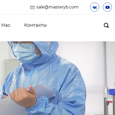
sale@masteryb.com


 Hас
Контакты
