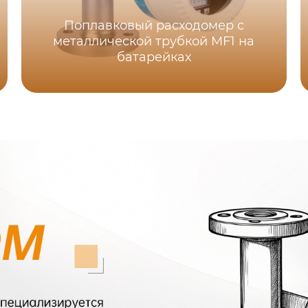
Поплавковый расходомер с
металлической трубкой MF1 на
батарейках