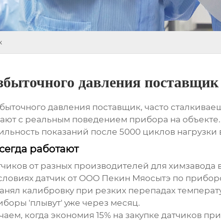
к
избыточного давления поставщик
збыточного давления поставщик
, часто сталкивае
дают с реальным поведением прибора на объекте.
бильность показаний после 5000 циклов нагрузки 
сегда работают
атчиков от разных производителей для химзавода 
условиях датчик от ООО Пекин Мяосытэ по прибо
анял калибровку при резких перепадах температур
боры 'плывут' уже через месяц.
аем, когда экономия 15% на закупке датчиков прив