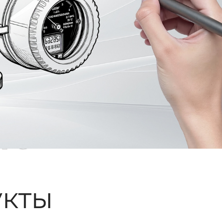
ые
кты