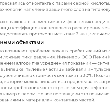
рескались от контакта с парами серной кислоты.
 технология напыления защитного слоя на титано
ивают важность совместимости фланцевых соедине
азницы коэффициентов теплового расширения межд
редоставлять протоколы испытаний на циклическ
нными объектами
о возникает проблема ложных срабатываний из-з
али ложные пики давления. Инженеры ООО Пекин
ением алгоритма усреднения показаний — ситуа
 в Липецке: пылевые частицы забивали импульс
то увеличивало стоимость монтажа на 30%. Позж
 которые можно выносить за пределы зоны загр
сти требования часто строже, чем для нефтегаза
 камер с паром. Не все поставщики это понимаю
ованиями к материалам контактных частей.