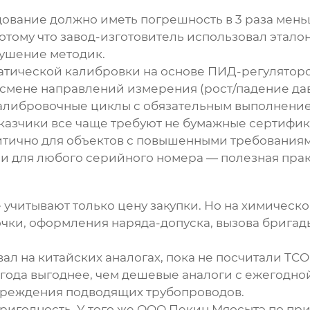
ование должно иметь погрешность в 3 раза мень
тому что завод-изготовитель использовал этало
рушение методик.
атической калибровки на основе ПИД-регуляторов
 смене направлений измерения (рост/падение да
алибровочные циклы с обязательным выполнением
казчики все чаще требуют не бумажные сертифи
итично для объектов с повышенными требованиями
и для любого серийного номера — полезная прак
 учитывают только цену закупки. Но на химическ
очки, оформления наряда-допуска, вызова бригад
ал на китайских аналогах, пока не посчитали TCO 
ода выгоднее, чем дешевые аналоги с ежегодной 
вреждения подводящих трубопроводов.
ригодность. У того же ООО Пекин Мяосытэ по пр