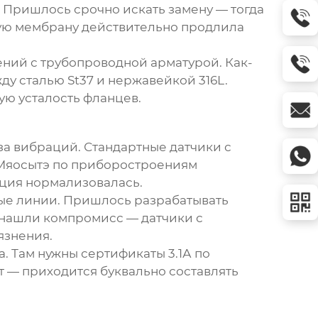
 Пришлось срочно искать замену — тогда
вую мембрану действительно продлила
ний с трубопроводной арматурой. Как-
у сталью St37 и нержавейкой 316L.
ую усталость фланцев.
а вибраций. Стандартные датчики с
 Мяосытэ по приборостроениям
ция нормализовалась.
ные линии. Пришлось разрабатывать
е нашли компромисс — датчики с
язнения.
. Там нужны сертификаты 3.1А по
т — приходится буквально составлять