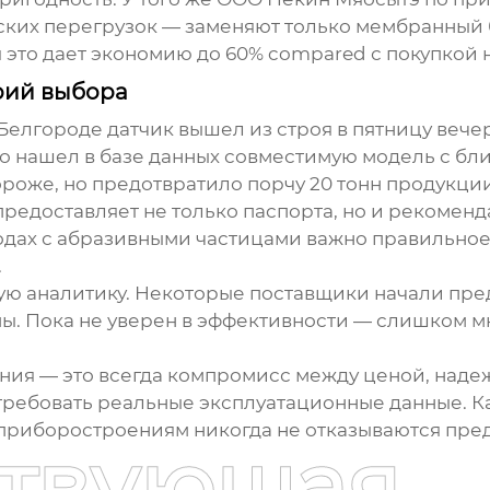
ких перегрузок — заменяют только мембранный б
это дает экономию до 60% compared с покупкой 
рий выбора
 Белгороде датчик вышел из строя в пятницу вече
но нашел в базе данных совместимую модель с б
дороже, но предотвратило порчу 20 тонн продукции
редоставляет не только паспорта, но и рекоменд
одах с абразивными частицами важно правильно
.
ую аналитику. Некоторые поставщики начали пре
ы. Пока не уверен в эффективности — слишком мн
ения
— это всегда компромисс между ценой, надеж
требовать реальные эксплуатационные данные. К
приборостроениям никогда не отказываются пред
ствующая