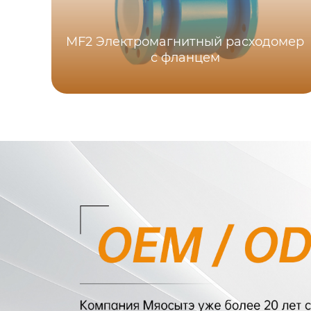
MF2 Электромагнитный расходомер
с фланцем