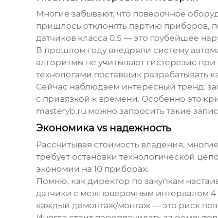
Многие забывают, что поверочное оборуд
пришлось отклонять партию приборов, по
датчиков класса 0.5 — это грубейшее на
В прошлом году внедряли систему автом
алгоритмы не учитывают гистерезис при
технологами
поставщик
разрабатывать к
Сейчас наблюдаем интересный тренд: за
с привязкой к времени. Особенно это кр
masteryb.ru
можно запросить такие запис
Экономика vs надежность
Рассчитывая стоимость владения, многие
требует остановки технологической цеп
экономии на 10 приборах.
Помню, как директор по закупкам настаив
датчики с межповерочным интервалом 4 г
каждый демонтаж/монтаж — это риск по
Иногда стоит переплачивать за ремонтоп