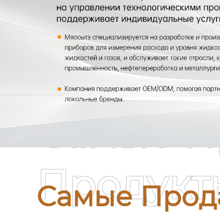
Самые П
Продукт
Самые Прод