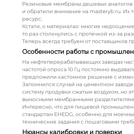
Резиновые мембраны дешевых аналогов т
и обратили внимание на
masteryb.ru
. Их
ресурс.
Кстати, о материалах: многие недооцен
то раз столкнулись с протечкой из-за р
Теперь всегда требуем от поставщиков п
Особенности работы с промышле
На нефтеперерабатывающих заводах част
частотой опроса 10 Гц постоянно выдав
предложили кастомное решение с измен
Запомнился случай на цементном заводе
систему продувки сжатым воздухом, но э
выносными мембранными разделителями,
Интересно, что для пищевой промышленно
стандартам EHEDG, особенно для моечных
технические задания с пошаговыми треб
Нюансы калибровки и поверки