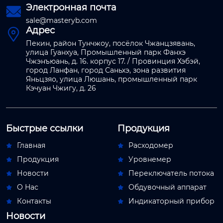
Электронная почта

sale@masteryb.com
Адрес

Пекин, район Тунчжоу, посёлок Чжанцзявань,
улица Гуанхуа, Промышленный парк Фанхэ
Чжэнъюань, д. 16. корпус 17. / Провинция Хэбэй,
город Ланфан, город Саньхэ, зона развития
Яньцзяо, улица Люшань, промышленный парк
Кэчуан Чжигу, д. 26
Быстрые ссылки
Продукция
Главная
Расходомер


Продукция
Уровнемер


Новости
Переключатель потока


О Hас
Обдувочный аппарат


Контакты
Индикаторный прибор


Новости