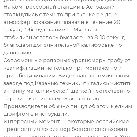
На компрессорной станции в Астрахани
столкнулись с тем что при скачке с 5 до 15
атмосфер показания плавали в течение 20
секунд. Оборудование от Мяосытэ
стабилизировалось быстрее - за 8-10 секунд
благодаря дополнительной калибровке по
давлению.
Современные
радарные уровнемеры
требуют
квалификации не только при монтаже но и
при обслуживании. Видел как на химическом
заводе под Казанью техники пытались чистить
антенну металлической щеткой - естественно
паразитные сигналы выросли втрое.
Производители обычно пишут об этом мелким
шрифтом в инструкции.
Интересный момент - некоторые российские
предприятия до сих пор боятся использовать
радарные методы в взрывоопасных зонах. Хотя