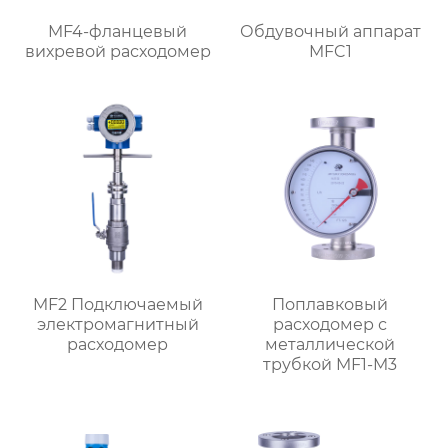
MF4-фланцевый
Обдувочный аппарат
вихревой расходомер
MFC1
MF2 Подключаемый
Поплавковый
электромагнитный
расходомер с
расходомер
металлической
трубкой MF1-M3