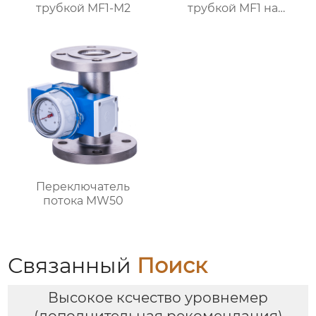
трубкой MF1-M2
трубкой MF1 на
батарейках
Переключатель
потока MW50
Связанный
Поиск
Высокое ксчество уровнемер
(дополнительная рекомендация)