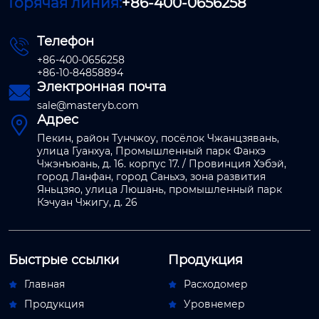
Горячая линия:
+86-400-0656258
Телефон

+86-400-0656258
+86-10-84858894
Электронная почта

sale@masteryb.com
Адрес

Пекин, район Тунчжоу, посёлок Чжанцзявань,
улица Гуанхуа, Промышленный парк Фанхэ
Чжэнъюань, д. 16. корпус 17. / Провинция Хэбэй,
город Ланфан, город Саньхэ, зона развития
Яньцзяо, улица Люшань, промышленный парк
Кэчуан Чжигу, д. 26
Быстрые ссылки
Продукция
Главная
Расходомер


Продукция
Уровнемер

