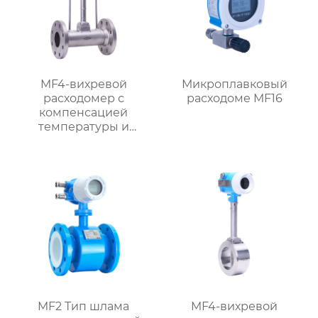
MF4-вихревой
Микроплавковый
расходомер с
расходоме MF16
компенсацией
температуры и
давления
MF2 Тип шлама
MF4-вихревой