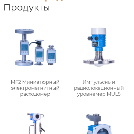
Продукты
MF2 Миниатюрный
Импульсный
электромагнитный
радиолокационный
расходомер
уровнемер MUL5