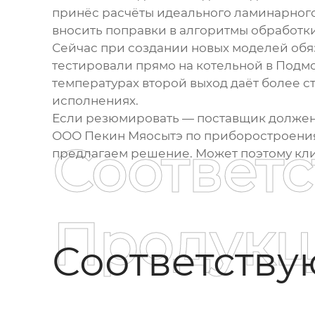
принёс расчёты идеального ламинарного 
вносить поправки в алгоритмы обработки
Сейчас при создании новых моделей об
тестировали прямо на котельной в Подм
температурах второй выход даёт более с
исполнениях.
Если резюмировать — поставщик должен н
ООО Пекин Мяосытэ по приборостроениям
Соответ
предлагаем решение. Может поэтому кли
Продукц
Соответств