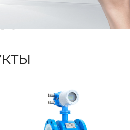
ые
кты