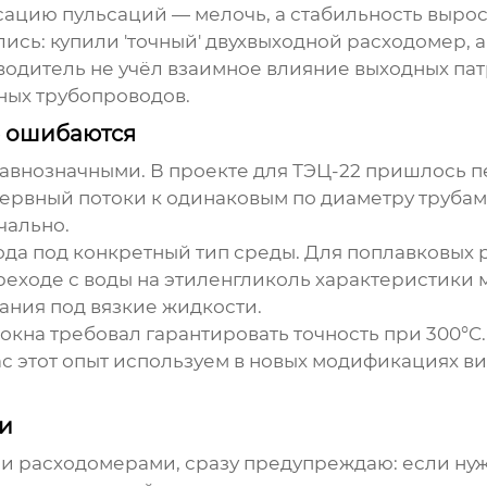
цию пульсаций — мелочь, а стабильность вырос
ись: купили 'точный' двухвыходной расходомер, а
водитель не учёл взаимное влияние выходных пат
ных трубопроводов.
е ошибаются
равнозначными. В проекте для ТЭЦ-22 пришлось 
рвный потоки к одинаковым по диаметру трубам.
чально.
ода под конкретный тип среды. Для поплавковых
ереходе с воды на этиленгликоль характеристики
ания под вязкие жидкости.
локна требовал гарантировать точность при 300°
ас этот опыт используем в новых модификациях 
и
и расходомерами, сразу предупреждаю: если нуже