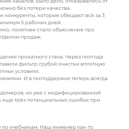
ние каналов. Было дело, отказывались от
можно без потери качества.
к конкуренты, которые обещают всё за 3
инимум 5 рабочих дней.
имо, понятнее стало объяснение про
отделом продаж.
дения прокатного стана. Через полгода
ставили фильтр грубой очистки вплотную
ётных условиях.
ояниями. И в техподдержке теперь всегда
сходомеров, но уже с модифицированной
ь ещё трёх потенциальных ошибок при
о по учебникам. Наш инженер как-то