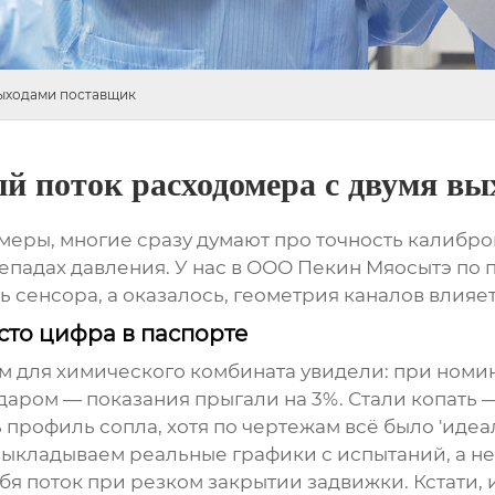
выходами поставщик
й поток расходомера с двумя в
меры, многие сразу думают про точность калибро
епадах давления. У нас в ООО Пекин Мяосытэ по
ь сенсора, а оказалось, геометрия каналов влияе
то цифра в паспорте
ом для химического комбината увидели: при номи
ударом — показания прыгали на 3%. Стали копать 
профиль сопла, хотя по чертежам всё было 'идеал
u выкладываем реальные графики с испытаний, а 
себя поток при резком закрытии задвижки. Кстати,