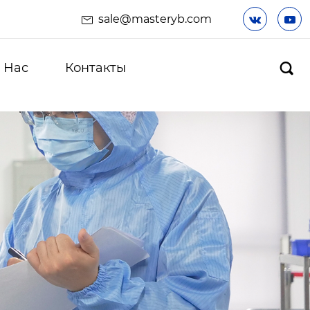
sale@masteryb.com


 Hас
Контакты
