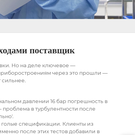
ыходами поставщик
вки. Но на деле ключевое —
 приборостроениям через это прошли —
т сильнее.
нальном давлении 16 бар погрешность в
— проблема в турбулентности после
ьно'.
не голые спецификации. Клиенты из
 именно после этих тестов добавили в