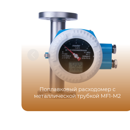
Поплавковый расходомер с
металлической трубкой MF1-M2