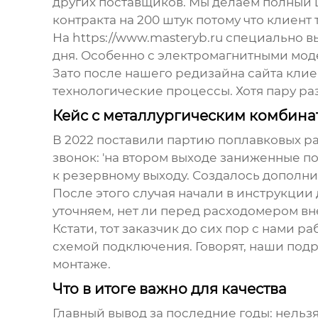
других поставщиков. Мы делаем полный ц
контракта на 200 штук потому что клиент
На https://www.masteryb.ru специально 
дня. Особенно с электромагнитными мод
Зато после нашего редизайна сайта клие
технологические процессы. Хотя пару ра
Кейс с металлургическим комбина
В 2022 поставили партию поплавковых ра
звонок: 'на втором выходе заниженные п
к резервному выходу. Создалось дополни
После этого случая начали в инструкции
уточняем, нет ли перед расходомером в
Кстати, тот заказчик до сих пор с нами
схемой подключения. Говорят, наши под
монтаже.
Что в итоге важно для качества
Главный вывод за последние годы: нельз