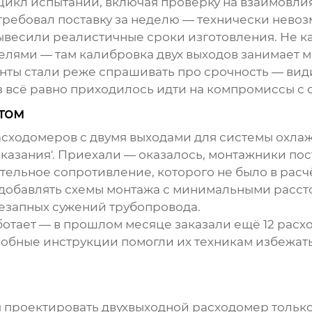
икл испытаний, включая проверку на взаимовлия
 требовал поставку за неделю — технически невоз
вывесили реалистичные сроки изготовления. Не ка
елями — там калибровка двух выходов занимает м
нты стали реже спрашивать про срочность — вид
з всё равно приходилось идти на компромиссы с 
том
сходомеров с двумя выходами для системы охлаж
оказания'. Приехали — оказалось, монтажники по
тельное сопротивление, которого не было в расч
 добавлять схемы монтажа с минимальными расст
незапных сужений трубопровода.
 работает — в прошлом месяце заказали ещё 12 ра
робные инструкции помогли их техникам избежат
я проектировать двухвыходной расходомер тольк