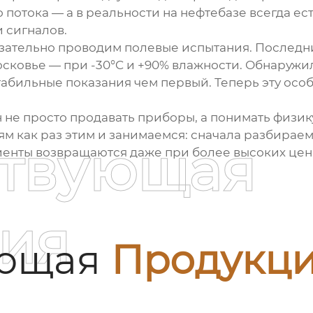
потока — а в реальности на нефтебазе всегда ес
 сигналов.
язательно проводим полевые испытания. Послед
осковье — при -30°C и +90% влажности. Обнаружи
табильные показания чем первый. Теперь эту осо
е просто продавать приборы, а понимать физику
 как раз этим и занимаемся: сначала разбираем
ствующая
енты возвращаются даже при более высоких цен
ия
ующая
Продукц