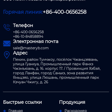
Горячая линия:
+86-400-0656258
Телефон

+86-400-0656258
+86-10-84858894
Электронная почта

sale@masteryb.com
Адрес

Пекин, район Тунчжоу, посёлок Чжанцзявань,
улица Гуанхуа, Промышленный парк Фанхэ
Чжэнъюань, д. 16. корпус 17. / Провинция Хэбэй,
город Ланфан, город Саньхэ, зона развития
Яньцзяо, улица Люшань, промышленный парк
Кэчуан Чжигу, д. 26
Быстрые ссылки
Продукция
Главная
Расходомер

