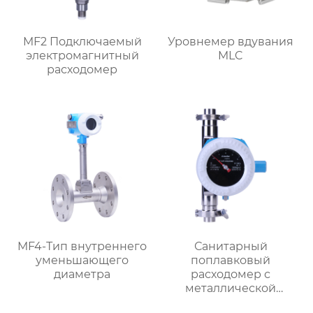
MF2 Подключаемый
Уровнемер вдувания
электромагнитный
MLC
расходомер
MF4-Тип внутреннего
Санитарный
уменьшающего
поплавковый
диаметра
расходомер с
металлической
трубкой MF1