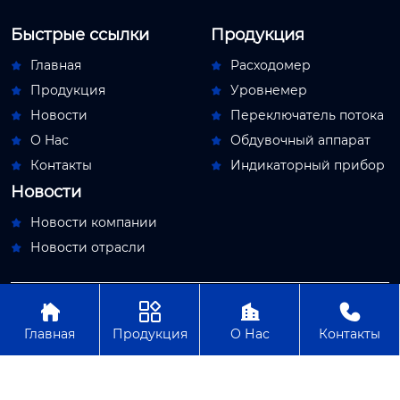
Быстрые ссылки
Продукция
Главная
Расходомер


Продукция
Уровнемер


Новости
Переключатель потока


О Hас
Обдувочный аппарат


Контакты
Индикаторный прибор


Новости
Новости компании

Новости отрасли





Авторское право© ООО Пекин Мяосытэ по
приборостроениям
Главная
Продукция
О Нас
Контакты