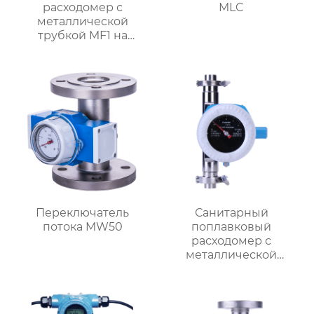
расходомер с
MLC
металлической
трубкой MF1 на
батарейках
Переключатель
Санитарный
потока MW50
поплавковый
расходомер с
металлической
трубкой MF1