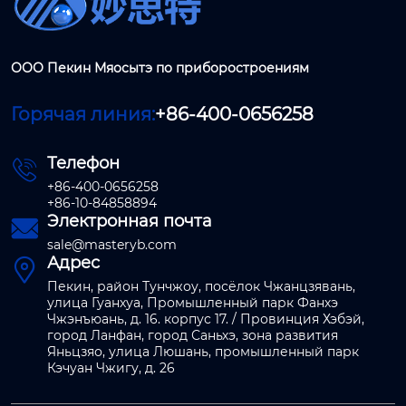
ООО Пекин Мяосытэ по приборостроениям
Горячая линия:
+86-400-0656258
Телефон

+86-400-0656258
+86-10-84858894
Электронная почта

sale@masteryb.com
Адрес

Пекин, район Тунчжоу, посёлок Чжанцзявань,
улица Гуанхуа, Промышленный парк Фанхэ
Чжэнъюань, д. 16. корпус 17. / Провинция Хэбэй,
город Ланфан, город Саньхэ, зона развития
Яньцзяо, улица Люшань, промышленный парк
Кэчуан Чжигу, д. 26