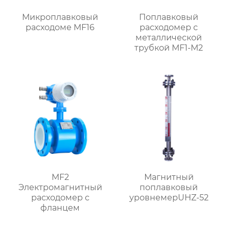
Микроплавковый
Поплавковый
расходоме MF16
расходомер с
металлической
трубкой MF1-M2
MF2
Магнитный
Электромагнитный
поплавковый
расходомер с
уровнемерUHZ-52
фланцем