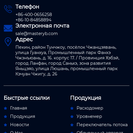
Телефон

+86-400-0656258
+86-10-84858894
Электронная почта

sale@masteryb.com
Адрес

Пекин, район Тунчжоу, посёлок Чжанцзявань,
улица Гуанхуа, Промышленный парк Фанхэ
Чжэнъюань, д. 16. корпус 17. / Провинция Хэбэй,
город Ланфан, город Саньхэ, зона развития
Яньцзяо, улица Люшань, промышленный парк
Кэчуан Чжигу, д. 26
Быстрые ссылки
Продукция
Главная
Расходомер


Продукция
Уровнемер


Новости
Переключатель потока

