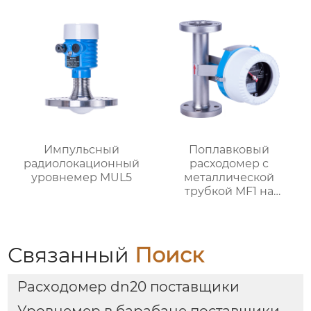
Импульсный
Поплавковый
радиолокационный
расходомер с
уровнемер MUL5
металлической
трубкой MF1 на
батарейках
Связанный
Поиск
Расходомер dn20 поставщики
Уровнемер в барабане поставщики