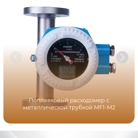
Поплавковый расходомер с
металлической трубкой MF1-M2