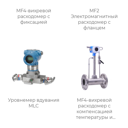
MF4-вихревой
MF2
расходомер с
Электромагнитный
фиксацией
расходомер с
фланцем
Уровнемер вдувания
MF4-вихревой
MLC
расходомер с
компенсацией
температуры и
давления