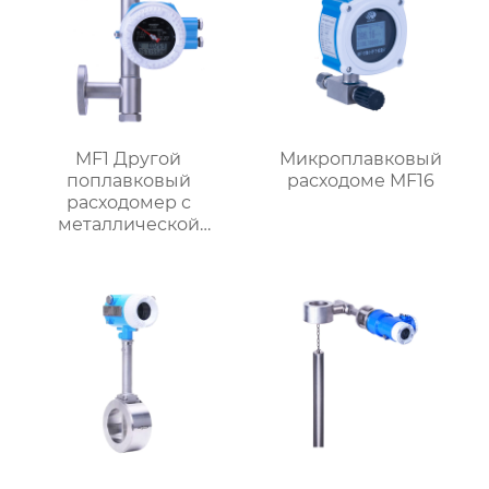
MF1 Другой
Микроплавковый
поплавковый
расходоме MF16
расходомер с
металлической
трубкой,
ориентированный на
поток