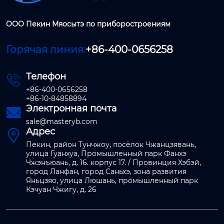
ООО Пекин Мяосытэ по приборостроениям
Горячая линия:
+86-400-0656258
Телефон

+86-400-0656258
+86-10-84858894
Электронная почта

sale@masteryb.com
Адрес

Пекин, район Тунчжоу, посёлок Чжанцзявань,
улица Гуанхуа, Промышленный парк Фанхэ
Чжэнъюань, д. 16. корпус 17. / Провинция Хэбэй,
город Ланфан, город Саньхэ, зона развития
Яньцзяо, улица Люшань, промышленный парк
Кэчуан Чжигу, д. 26