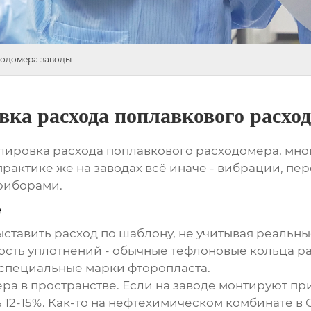
ходомера заводы
вка расхода поплавкового расхо
улировка расхода поплавкового расходомера
, мн
рактике же на заводах всё иначе - вибрации, пе
приборами.
е
ыставить расход по шаблону, не учитывая реальн
сть уплотнений - обычные тефлоновые кольца ра
специальные марки фторопласта.
ра в пространстве. Если на заводе монтируют пр
 12-15%. Как-то на нефтехимическом комбинате в