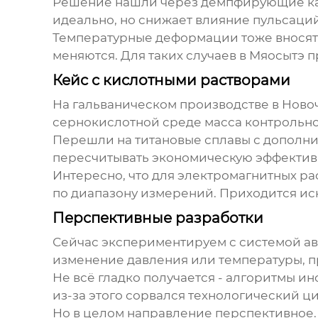
Решение нашли через демпфирующие кам
идеально, но снижает влияние пульсаци
Температурные деформации тоже вносят 
меняются. Для таких случаев в Мяосытэ
Кейс с кислотными растворами
На гальваническом производстве в Новоч
сернокислотной среде масса контрольног
Перешли на титановые сплавы с дополни
пересчитывать экономическую эффективно
Интересно, что для электромагнитных ра
по диапазону измерений. Приходится ис
Перспективные разработки
Сейчас экспериментируем с системой ав
изменение давления или температуры, п
Не всё гладко получается - алгоритмы ин
из-за этого сорвался технологический 
Но в целом направление перспективное. 