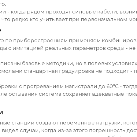
го.
и - когда рядом проходят силовые кабели, возни
 что редко кто учитывает при первоначальном мо
э
тэ по приборостроениям применяем комбиниров
ды с имитацией реальных параметров среды - не 
 описаны базовые методики, но в полевых услови
молами стандартная градуировка не подходит - п
ровки с прогреванием магистрали до 60°C - тогда
сле остывания система сохраняет адекватные по
и
сные станции создают переменные нагрузки, кот
дел случаи, когда из-за этого погрешность дост