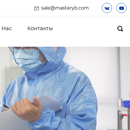
sale@masteryb.com


 Hас
Контакты
