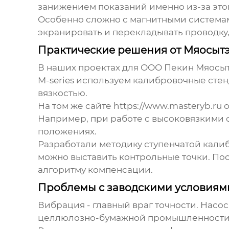
занижением показаний именно из-за это
Особенно сложно с магнитными системам
экранировать и перекладывать проводку,
Практические решения от Мяосыт
В наших проектах для ООО Пекин Мяосы
M-series используем калибровочные стен
вязкостью.
На том же сайте https://www.masteryb.ru
Например, при работе с высоковязкими с
положениях.
Разработали методику ступенчатой калиб
можно выставить контрольные точки. По
алгоритму компенсации.
Проблемы с заводскими условиям
Вибрация - главный враг точности. Насо
целлюлозно-бумажной промышленности ви