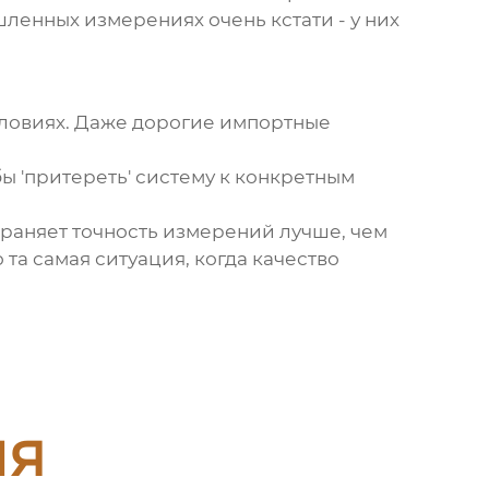
енных измерениях очень кстати - у них
словиях. Даже дорогие импортные
бы 'притереть' систему к конкретным
храняет точность измерений лучше, чем
та самая ситуация, когда качество
ия