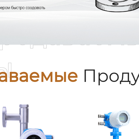
родаваем
ы
аваемые
Проду