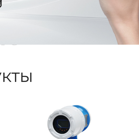
ые
кты