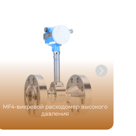
MF4-вихревой расходомер высокого
MF
давления