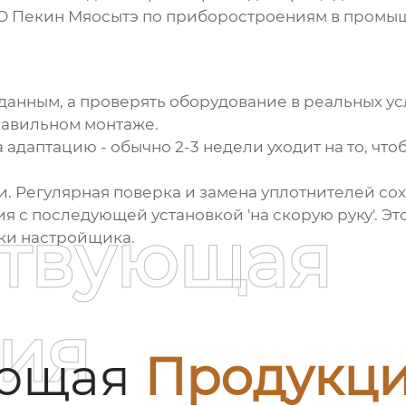
ОО Пекин Мяосытэ по приборостроениям в промышл
 данным, а проверять оборудование в реальных у
равильном монтаже.
адаптацию - обычно 2-3 недели уходит на то, что
ии. Регулярная поверка и замена уплотнителей со
с последующей установкой 'на скорую руку'. Это 
ствующая
уки настройщика.
ия
ующая
Продукц