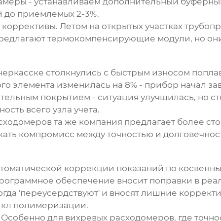
еры - устанавливаем дополнительный буферный
й до приемлемых 2-3%.
коррективы. Летом на открытых участках трубоп
 предлагают термокомпенсирующие модули, но они
еркасске столкнулись с быстрым износом поплав
о элемента изменилась на 8% - прибор начал за
тельным покрытием - ситуация улучшилась, но с
сть всего узла учета.
сходомеров та же компания предлагает более сто
кать компромисс между точностью и долговечнос
томатической коррекции показаний по косвенны
рограммное обеспечение вносит поправки в реа
огда 'переусердствуют' и вносят лишние корректи
цикл полимеризации.
Особенно для вихревых расходомеров, где точно