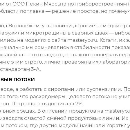
ми
от ООО Пекин Мяосытэ по приборостроениям (са
области поплавка — решение простое, но почему-
под Воронежем: установили дорогие немецкие ра
наружили микротрещины в сварных швах — вибрац
лись на моделях с сайта masteryb.ru. Кстати, их
э
изначально мы сомневались в стабильности показ
ржавейка — это стандарт, но важно проверять сер
 с этим строго, лично проверял в их лаборатор
стандартам 3-A.
вые потоки
воде, а работать с сиропами или суспензиями. П
а того, что
расходомеры целевого потока
не учи
роп. Погрешность достигала 7%.
льных средах. В описании продуктов на masteryb.
изводств с частой сменой продуктовых линий. Их
м потоком, где другие модели начинали ?врать? у