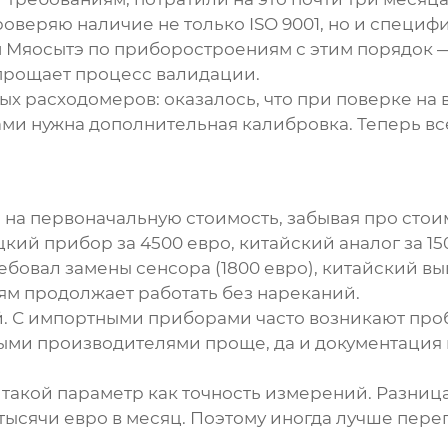
оверяю наличие не только ISO 9001, но и специ
Мяосытэ по приборостроениям с этим порядок 
 упрощает процесс валидации.
х расходомеров: оказалось, что при поверке на
ами нужна дополнительная калибровка. Теперь вс
на первоначальную стоимость, забывая про стоим
ий прибор за 4500 евро, китайский аналог за 1500
бовал замены сенсора (1800 евро), китайский вы
м продолжает работать без нареканий.
ей. С импортными приборами часто возникают про
нными производителями проще, да и документация
 такой параметр как точность измерений. Разниц
 тысячи евро в месяц. Поэтому иногда лучше пере