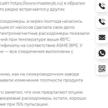
йт https://www.masteryb.ru) я обратил
то редко встречается у других
сходомеры, а через полгода начались
ия от насосов сделала свое дело.
лектромагнитные расходомеры
показали
аний при температуре выше 85°C.
тификаты на соответствие ASME BPE. У
ии — все соединения выполнены с
омню, как на ликероводочном заводе
тывали изменение плотности продукта
ru заметил, что они предлагают опцию
вихревые расходомеры
, кстати, хорошо
же при 15% пульсации.