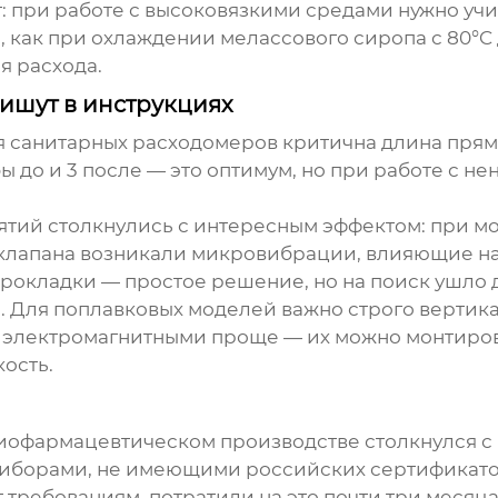
: при работе с высоковязкими средами нужно учит
л, как при охлаждении мелассового сиропа с 80°C
я расхода.
ишут в инструкциях
 санитарных расходомеров критична длина прямо
ы до и 3 после — это оптимум, но при работе с 
ятий столкнулись с интересным эффектом: при м
 клапана возникали микровибрации, влияющие н
окладки — простое решение, но на поиск ушло д
 Для поплавковых моделей важно строго вертика
 С электромагнитными проще — их можно монтиров
ость.
иофармацевтическом производстве столкнулся 
риборами, не имеющими российских сертификатов
требованиям, потратили на это почти три месяца