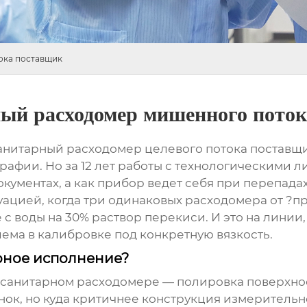
ока поставщик
ный расходомер мишенного пото
нитарный расходомер целевого потока поставщик
рафии. Но за 12 лет работы с технологическими
документах, а как прибор ведет себя при перепада
туацией, когда три одинаковых расходомера от ?
с воды на 30% раствор перекиси. И это на линии,
лема в калибровке под конкретную вязкость.
арное исполнение?
в санитарном расходомере — полировка поверхност
ок, но куда критичнее конструкция измерительн