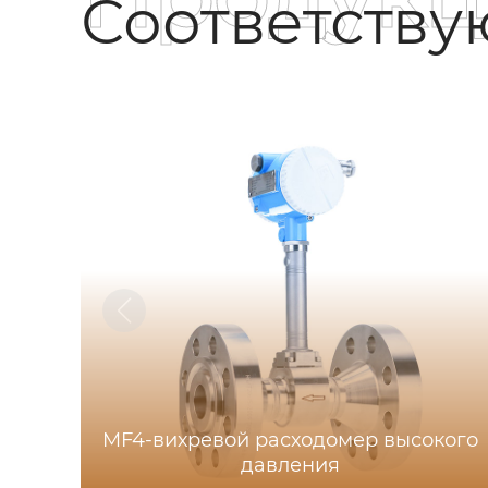
Соответств
MF4-вихревой расходомер высокого
давления