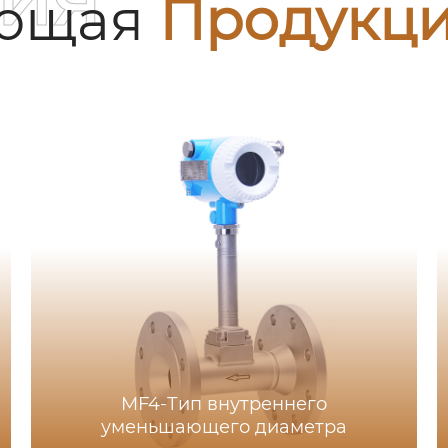
ующая
Продукц
MF4-Тип внутреннего
уменьшающего диаметра