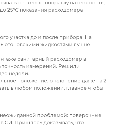
ывать не только поправку на плотность,
 до 25°C показания расходомера
го участка до и после прибора. На
неньютоновскими жидкостями лучше
онтаже
санитарный расходомер
в
а точность измерений. Решили
ве недели.
льное положение, отклонение даже на 2
ать в любом положении, главное чтобы
с неожиданной проблемой: поверочные
 СИ. Пришлось доказывать, что
.