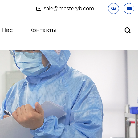
sale@masteryb.com


 Hас
Контакты
