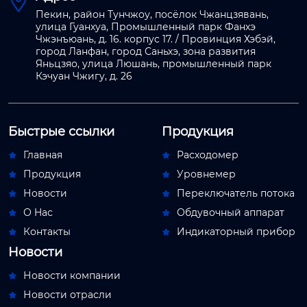

Пекин, район Тунчжоу, посёлок Чжанцзявань,
улица Гуанхуа, Промышленный парк Фанхэ
Чжэнъюань, д. 16. корпус 17. / Провинция Хэбэй,
город Ланфан, город Саньхэ, зона развития
Яньцзяо, улица Люшань, промышленный парк
Кэчуан Чжигу, д. 26
Быстрые ссылки
Продукция
Главная
Расходомер


Продукция
Уровнемер


Новости
Переключатель потока


О Hас
Обдувочный аппарат


Контакты
Индикаторный прибор


Новости
Новости компании

Новости отрасли
