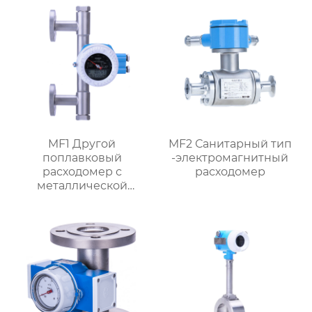
MF1 Другой
MF2 Санитарный тип
поплавковый
-электромагнитный
расходомер с
расходомер
металлической
трубкой,
ориентированный на
поток