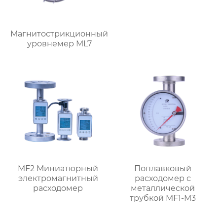
Магнитострикционный
уровнемер ML7
MF2 Миниатюрный
Поплавковый
электромагнитный
расходомер с
расходомер
металлической
трубкой MF1-M3