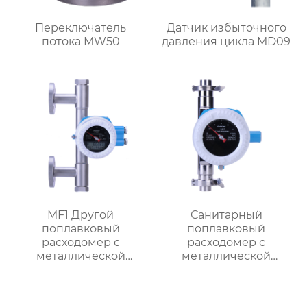
Переключатель
Датчик избыточного
потока MW50
давления цикла MD09
MF1 Другой
Санитарный
поплавковый
поплавковый
расходомер с
расходомер с
металлической
металлической
трубкой,
трубкой MF1
ориентированный на
поток