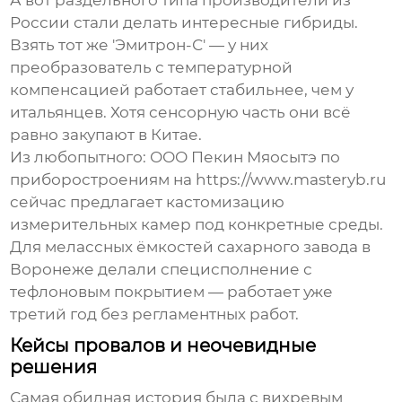
А вот
раздельного типа производители
из
России стали делать интересные гибриды.
Взять тот же 'Эмитрон-С' — у них
преобразователь с температурной
компенсацией работает стабильнее, чем у
итальянцев. Хотя сенсорную часть они всё
равно закупают в Китае.
Из любопытного: ООО Пекин Мяосытэ по
приборостроениям на https://www.masteryb.ru
сейчас предлагает кастомизацию
измерительных камер под конкретные среды.
Для мелассных ёмкостей сахарного завода в
Воронеже делали специсполнение с
тефлоновым покрытием — работает уже
третий год без регламентных работ.
Кейсы провалов и неочевидные
решения
Самая обидная история была с вихревым