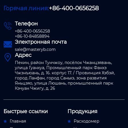
Горячая линия:
+86-400-0656258
Телефон

+86-400-0656258
+86-10-84858894
Электронная почта

sale@masteryb.com
Адрес

Пекин, район Тунчжоу, посёлок Чжанцзявань,
улица Гуанхуа, Промышленный парк Фанхэ
Чжэнъюань, д. 16. корпус 17. / Провинция Хэбэй,
город Ланфан, город Саньхэ, зона развития
Яньцзяо, улица Люшань, промышленный парк
Кэчуан Чжигу, д. 26
Быстрые ссылки
Продукция
Главная
Расходомер

