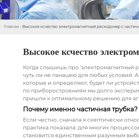
Главная
-
Высокое ксчество электромагнитный расходомер с частич
Высокое ксчество электро
Когда слышишь про 'электромагнитный ра
чуть ли не панацею для любых условий. А
которые и определяют, будет ли устройс
по приборостроениям мы долго экспери
пришли к оптимальному решению для аг
Почему именно частичная трубка?
Если честно, сначала я скептически отн
практика показала: для многих процессо
становится единственным разумным выбор