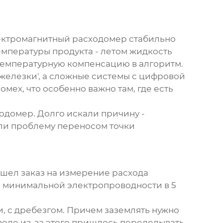
лектромагнитный расходомер стабильно
температуры продукта - летом жидкость
 температурную компенсацию в алгоритм.
 'железки', а сложные системы с цифровой
мех, что особенно важно там, где есть
одомер. Долго искали причину -
или проблему переносом точки
шел заказ на измерение расхода
з минимальной электропроводности в 5
и, с дребезгом. Причем заземлять нужно
аводе из-за этого пришлось переделывать