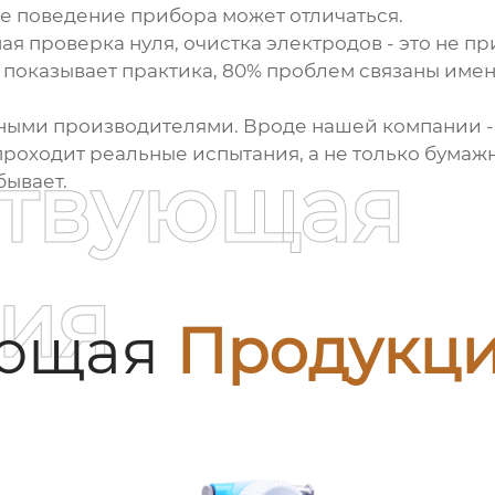
ое поведение прибора может отличаться.
я проверка нуля, очистка электродов - это не пр
 показывает практика, 80% проблем связаны име
енными производителями. Вроде нашей компании 
роходит реальные испытания, а не только бумаж
ствующая
ывает.
ия
ующая
Продукц