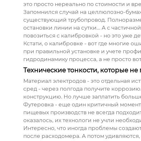
это просто нереально по стоимости и вр
Запомнился случай на целлюлозно-бумажн
существующий трубопровод. Полноразме
остановки линии на сутки... А с частичн
повозиться с калибровкой - но это уже де
Кстати, о калибровке - вот где многие оши
при правильной установке и учете профи
гидродинамику процесса, а не просто вот
Технические тонкости, которые не
Материал электродов - это отдельная и
сред - через полгода получите коррозию.
конструкцию. Но лучше заплатить больше
Футеровка - еще один критичный момент.
пищевых производств не всегда подходи
оказалось, их технологи не учли необход
Интересно, что иногда проблемы создают 
после расходомера. А потом удивляются,