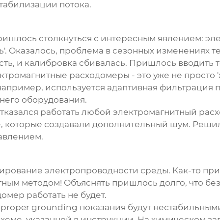
табилизации потока.
ришлось столкнуться с интересным явлением: э
ать'. Оказалось, проблема в сезонных изменениях 
сть, и калибровка сбивалась. Пришлось вводить
ктромагнитные расходомеры
- это уже не просто
апример, используется адаптивная фильтрация по
него оборудования.
отказался работать любой электромагнитный расх
ве, которые создавали дополнительный шум. Реш
авлением.
ирование электропроводности среды. Как-то при
тным методом! Объяснять пришлось долго, что бе
домер
работать не будет.
 proper grounding показания будут нестабильным
 схеме, указанной в инструкции. На химическом з