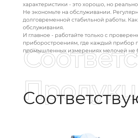
характеристики - это хорошо, но реальн
Не экономьте на обслуживании. Регулярна
долговременной стабильной работы. Как
обслуживания.
И главное - работайте только с провер
приборостроениям, где каждый прибор п
Соответ
промышленных измерениях мелочей не б
Продукц
Соответств