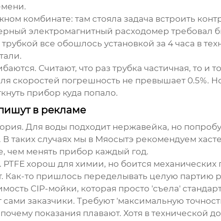
емени.
ом комбинате: там стояла задача встроить контр
рный электромагнитный расходомер требовал бы 
ой трубкой все обошлось установкой за 4 часа в т
тали.
баются. Считают, что раз трубка частичная, то и т
ля скоростей погрешность не превышает 0.5%. Но
кнуть прибор куда попало.
 пишут в рекламе
стория. Для воды подходит нержавейка, но попро
 В таких случаях мы в Мяосытэ рекомендуем хасте
, чем менять прибор каждый год.
 PTFE хорош для химии, но боится механических
т. Как-то пришлось переделывать целую партию р
имость CIP-мойки, которая просто 'съела' стандар
сами заказчики. Требуют 'максимальную точность'
 почему показания плавают. Хотя в технической д