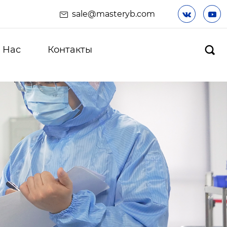
sale@masteryb.com


 Hас
Контакты
