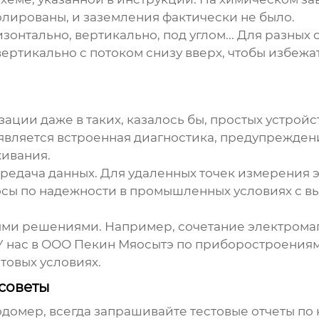
олированы, и заземления фактически не было.
зонтально, вертикально, под углом... Для разных
вертикально с потоком снизу вверх, чтобы избежа
ции даже в таких, казалось бы, простых устройст
оявляется встроенная диагностика, предупрежден
ивания.
едача данных. Для удаленных точек измерения эт
росы по надежности в промышленных условиях с 
ными решениями. Например, сочетание электрома
 нас в ООО Пекин Мяосытэ по приборостроениям 
товых условиях.
советы
одомер
, всегда запрашивайте тестовые отчеты п