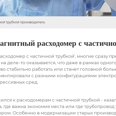
ной трубкой производитель
магнитный расходомер с частичн
сходомер с частичной трубкой', многие сразу пр
 на деле-то оказывается, что даже в рамках одног
тво стабильно работать или станет головной боль
ментировали с разными конфигурациями электрод
рессивных сред.
осился к расходомерам с частичной трубкой - каз
в, где важна экономия места или где трубопровод
ом. Особенно в модернизации старых производств