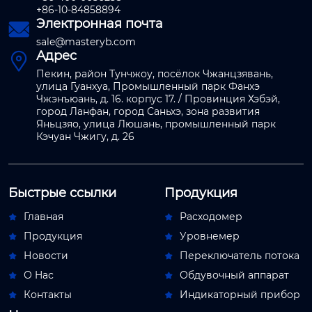
+86-10-84858894
Электронная почта

sale@masteryb.com
Адрес

Пекин, район Тунчжоу, посёлок Чжанцзявань,
улица Гуанхуа, Промышленный парк Фанхэ
Чжэнъюань, д. 16. корпус 17. / Провинция Хэбэй,
город Ланфан, город Саньхэ, зона развития
Яньцзяо, улица Люшань, промышленный парк
Кэчуан Чжигу, д. 26
Быстрые ссылки
Продукция
Главная
Расходомер


Продукция
Уровнемер


Новости
Переключатель потока


О Hас
Обдувочный аппарат


Контакты
Индикаторный прибор

