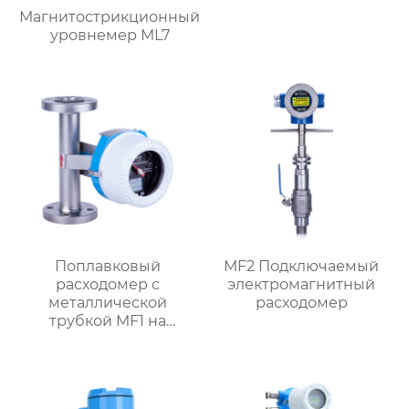
Магнитострикционный
уровнемер ML7
Поплавковый
MF2 Подключаемый
расходомер с
электромагнитный
металлической
расходомер
трубкой MF1 на
батарейках