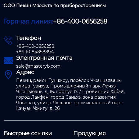
ООО Пекин Мяосытэ по приборостроениям
Горячая линия:
+86-400-0656258
Телефон

+86-400-0656258
+86-10-84858894
Электронная почта

sale@masteryb.com
Адрес

Пекин, район Тунчжоу, посёлок Чжанцзявань,
улица Гуанхуа, Промышленный парк Фанхэ
Чжэнъюань, д. 16. корпус 17. / Провинция Хэбэй,
город Ланфан, город Саньхэ, зона развития
Яньцзяо, улица Люшань, промышленный парк
Кэчуан Чжигу, д. 26
Быстрые ссылки
Продукция