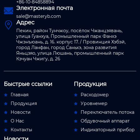
+86-10-84858894
Электронная почта

sale@masteryb.com
Адрес

Пекин, район Тунчжоу, посёлок Чжанцзявань,
улица Гуанхуа, Промышленный парк Фанхэ
Чжэнъюань, д. 16. корпус 17. / Провинция Хэбэй,
город Ланфан, город Саньхэ, зона развития
Яньцзяо, улица Люшань, промышленный парк
Кэчуан Чжигу, д. 26
Быстрые ссылки
Продукция
Главная
Расходомер


Продукция
Уровнемер


Новости
Переключатель потока


О Hас
Обдувочный аппарат


Контакты
Индикаторный прибор


Новости