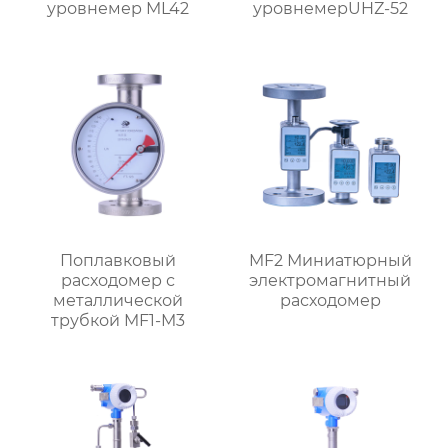
уровнемер ML42
уровнемерUHZ-52
Поплавковый
MF2 Миниатюрный
расходомер с
электромагнитный
металлической
расходомер
трубкой MF1-M3