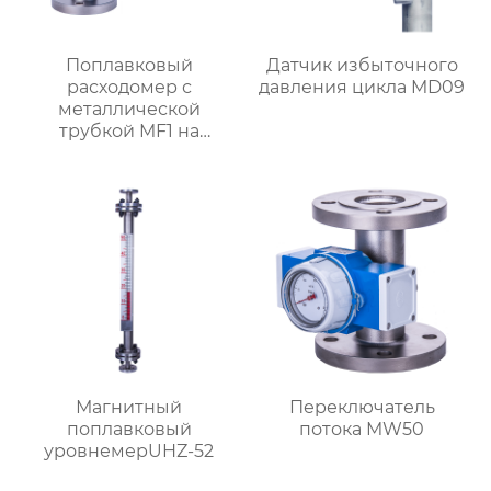
Поплавковый
Датчик избыточного
расходомер с
давления цикла MD09
металлической
трубкой MF1 на
батарейках
Магнитный
Переключатель
поплавковый
потока MW50
уровнемерUHZ-52