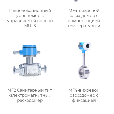
Радиолокационный
MF4-вихревой
уровнемер с
расходомер с
управляемой волной
компенсацией
MUL3
температуры и
давления
MF2 Санитарный тип
MF4-вихревой
-электромагнитный
расходомер с
расходомер
фиксацией