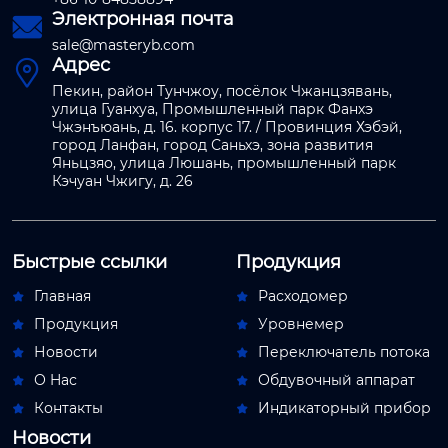
Электронная почта

sale@masteryb.com
Адрес

Пекин, район Тунчжоу, посёлок Чжанцзявань,
улица Гуанхуа, Промышленный парк Фанхэ
Чжэнъюань, д. 16. корпус 17. / Провинция Хэбэй,
город Ланфан, город Саньхэ, зона развития
Яньцзяо, улица Люшань, промышленный парк
Кэчуан Чжигу, д. 26
Быстрые ссылки
Продукция
Главная
Расходомер


Продукция
Уровнемер


Новости
Переключатель потока


О Hас
Обдувочный аппарат


Контакты
Индикаторный прибор


Новости