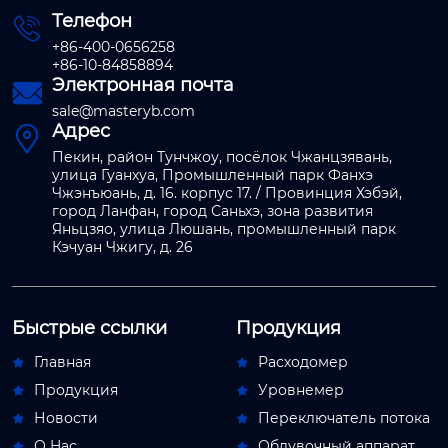
Телефон

+86-400-0656258
+86-10-84858894
Электронная почта

sale@masteryb.com
Адрес

Пекин, район Тунчжоу, посёлок Чжанцзявань,
улица Гуанхуа, Промышленный парк Фанхэ
Чжэнъюань, д. 16. корпус 17. / Провинция Хэбэй,
город Ланфан, город Саньхэ, зона развития
Яньцзяо, улица Люшань, промышленный парк
Кэчуан Чжигу, д. 26
Быстрые ссылки
Продукция
Главная
Расходомер


Продукция
Уровнемер


Новости
Переключатель потока


О Hас
Обдувочный аппарат

