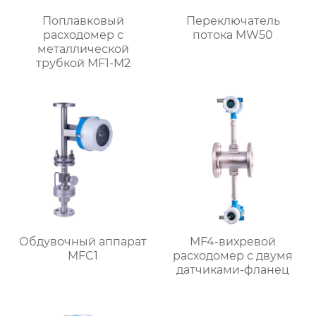
Поплавковый
Переключатель
расходомер с
потока MW50
металлической
трубкой MF1-M2
Обдувочный аппарат
MF4-вихревой
MFC1
расходомер с двумя
датчиками-фланец