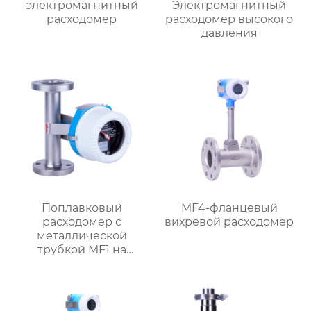
электромагнитный
Электромагнитный
расходомер
расходомер высокого
давления
Поплавковый
MF4-фланцевый
расходомер с
вихревой расходомер
металлической
трубкой MF1 на
батарейках