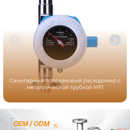
Санитарный поплавковый расходомер с
металлической трубкой MF1