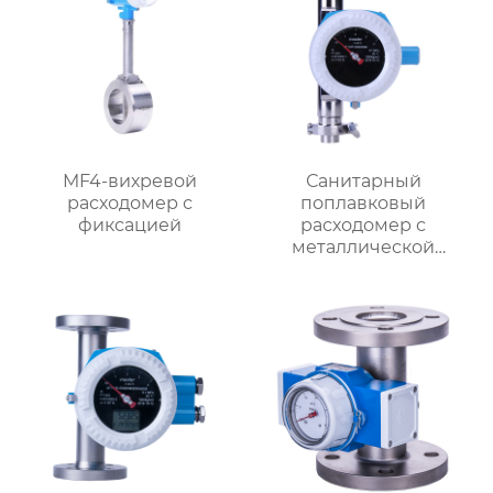
MF4-вихревой
Санитарный
расходомер с
поплавковый
фиксацией
расходомер с
металлической
трубкой MF1