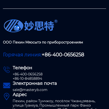
ООО Пекин Мяосытэ по приборостроениям
Горячая линия:
+86-400-0656258
Телефон

+86-400-0656258
+86-10-84858894
Электронная почта

sale@masteryb.com
Адрес

Пекин, район Тунчжоу, посёлок Чжанцзявань,
улица Гуанхуа, Промышленный парк Фанхэ