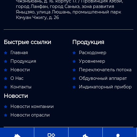
Чжэнъюань, д. 16. корпус 17. / Провинция Хэбэй,
город Ланфан, город Саньхэ, зона развития
Яньцзяо, улица Люшань, промышленный парк
Кэчуан Чжигу, д. 26
Быстрые ссылки
Продукция
Главная
Расходомер


Продукция
Уровнемер


Новости
Переключатель потока


О Hас
Обдувочный аппарат


Контакты
Индикаторный прибор


Новости
Новости компании

Новости отрасли





Авторское право© ООО Пекин Мяосытэ по