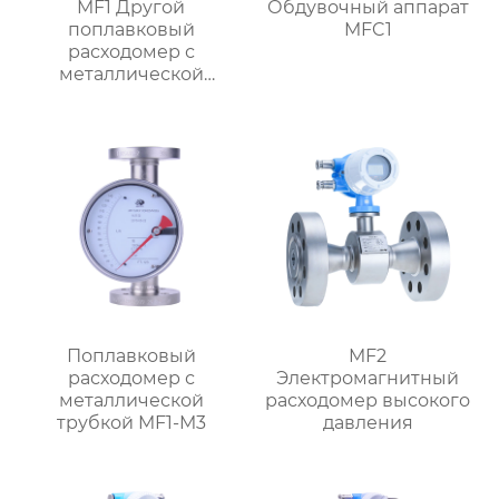
MF1 Другой
Обдувочный аппарат
поплавковый
MFC1
расходомер с
металлической
трубкой,
ориентированный на
поток
Поплавковый
MF2
расходомер с
Электромагнитный
металлической
расходомер высокого
трубкой MF1-M3
давления