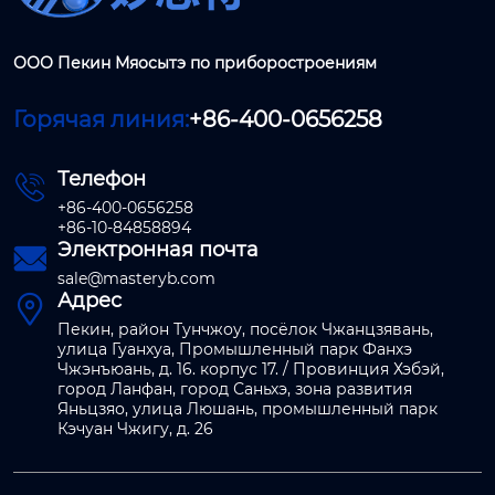
ООО Пекин Мяосытэ по приборостроениям
Горячая линия:
+86-400-0656258
Телефон

+86-400-0656258
+86-10-84858894
Электронная почта

sale@masteryb.com
Адрес

Пекин, район Тунчжоу, посёлок Чжанцзявань,
улица Гуанхуа, Промышленный парк Фанхэ
Чжэнъюань, д. 16. корпус 17. / Провинция Хэбэй,
город Ланфан, город Саньхэ, зона развития
Яньцзяо, улица Люшань, промышленный парк
Кэчуан Чжигу, д. 26