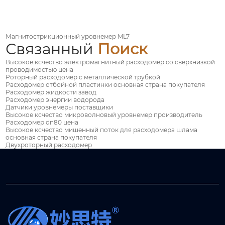
Магнитострикционный уровнемер ML7
Связанный
Поиск
Высокое ксчество электромагнитный расходомер со сверхнизкой
проводимостью цена
Роторный расходомер с металлической трубкой
Расходомер отбойной пластинки основная страна покупателя
Расходомер жидкости завод
Расходомер энергии водорода
Датчики уровнемеры поставщики
Высокое ксчество микроволновый уровнемер производитель
Расходомер dn80 цена
Высокое ксчество мишенный поток для расходомера шлама
основная страна покупателя
Двухроторный расходомер