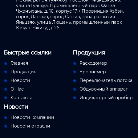
Пекин, район Тунчжоу, посёлок Чжанцзявань,
улица Гуанхуа, Промышленный парк Фанхэ
Чжэнъюань, д. 16. корпус 17. / Провинция Хэбэй,
город Ланфан, город Саньхэ, зона развития
Яньцзяо, улица Люшань, промышленный парк
Кэчуан Чжигу, д. 26
Быстрые ссылки
Продукция
Главная
Расходомер


Продукция
Уровнемер


Новости
Переключатель потока


О Hас
Обдувочный аппарат


Контакты
Индикаторный прибор


Новости
Новости компании

Новости отрасли
