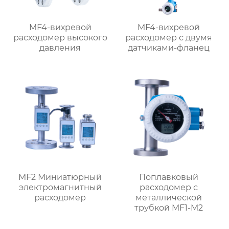
MF4-вихревой
MF4-вихревой
расходомер высокого
расходомер с двумя
давления
датчиками-фланец
MF2 Миниатюрный
Поплавковый
электромагнитный
расходомер с
расходомер
металлической
трубкой MF1-M2