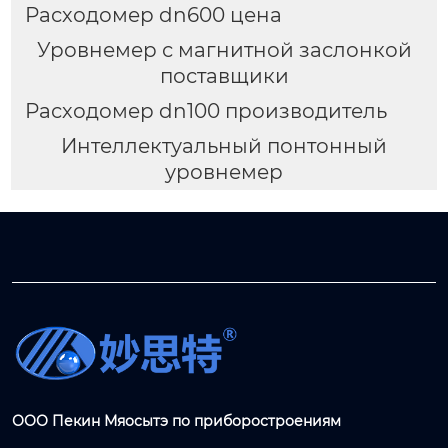
Расходомер dn600 цена
Уровнемер с магнитной заслонкой
поставщики
Расходомер dn100 производитель
Интеллектуальный понтонный
уровнемер
ООО Пекин Мяосытэ по приборостроениям