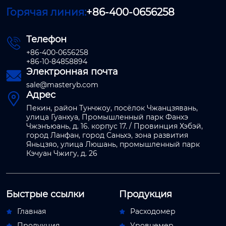
Горячая линия:
+86-400-0656258
Телефон

+86-400-0656258
+86-10-84858894
Электронная почта

sale@masteryb.com
Адрес

Пекин, район Тунчжоу, посёлок Чжанцзявань,
улица Гуанхуа, Промышленный парк Фанхэ
Чжэнъюань, д. 16. корпус 17. / Провинция Хэбэй,
город Ланфан, город Саньхэ, зона развития
Яньцзяо, улица Люшань, промышленный парк
Кэчуан Чжигу, д. 26
Быстрые ссылки
Продукция
Главная
Расходомер


Продукция
Уровнемер

