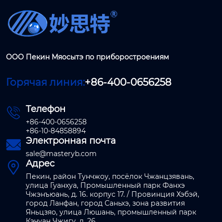
ООО Пекин Мяосытэ по приборостроениям
Горячая линия:
+86-400-0656258
Телефон

+86-400-0656258
+86-10-84858894
Электронная почта

sale@masteryb.com
Адрес

Пекин, район Тунчжоу, посёлок Чжанцзявань,
улица Гуанхуа, Промышленный парк Фанхэ
Чжэнъюань, д. 16. корпус 17. / Провинция Хэбэй,
город Ланфан, город Саньхэ, зона развития
Яньцзяо, улица Люшань, промышленный парк
Кэчуан Чжигу, д. 26