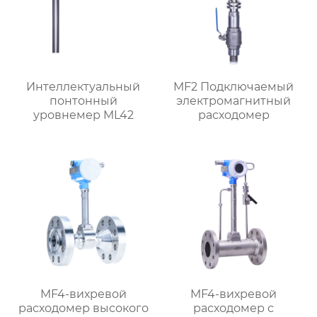
Интеллектуальный
MF2 Подключаемый
понтонный
электромагнитный
уровнемер ML42
расходомер
MF4-вихревой
MF4-вихревой
расходомер высокого
расходомер с