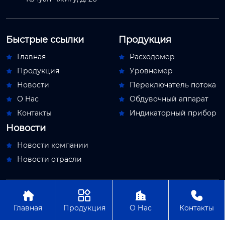
Быстрые ссылки
Продукция
Главная
Расходомер


Продукция
Уровнемер


Новости
Переключатель потока


О Hас
Обдувочный аппарат


Контакты
Индикаторный прибор


Новости
Новости компании

Новости отрасли





Авторское право© ООО Пекин Мяосытэ по
приборостроениям
Главная
Продукция
О Нас
Контакты