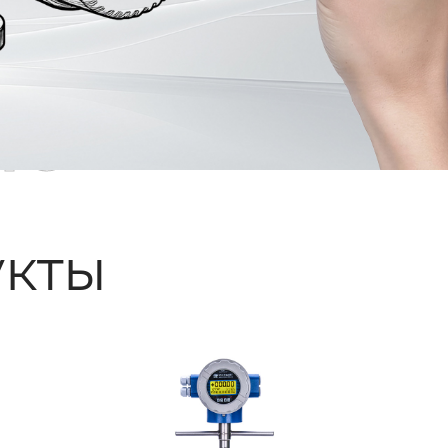
ые
кты