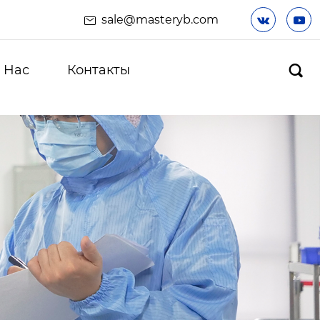
sale@masteryb.com


 Hас
Контакты
