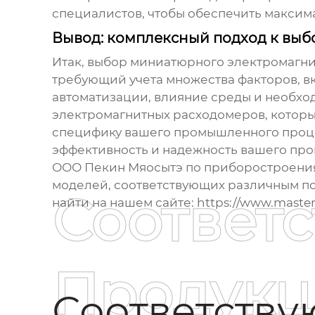
специалистов, чтобы обеспечить максим
Вывод: комплексный подход к выб
Итак,
выбор миниатюрного электромагни
требующий учета множества факторов, в
автоматизации, влияние среды и необхо
электромагнитных расходомеров
, котор
специфику вашего промышленного процес
эффективность и надежность вашего про
ООО Пекин Мяосытэ по приборостроения
моделей, соответствующих различным п
Соответ
найти на нашем сайте:
https://www.master
Продукц
Соответств