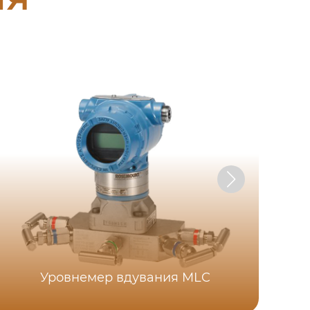
MF
Уровнемер вдувания MLC