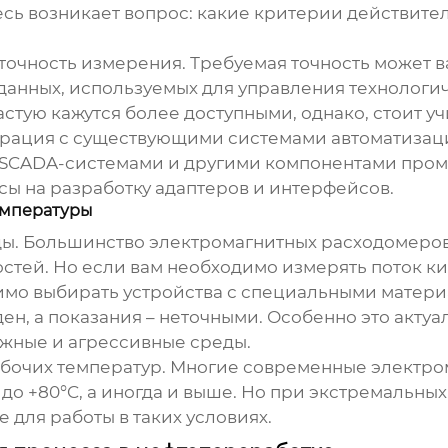
десь возникает вопрос: какие критерии действит
точность измерения. Требуемая точность может вар
 данных, используемых для управления технологи
тую кажутся более доступными, однако, стоит учи
теграция с существующими системами автоматиза
 SCADA-системами и другими компонентами пром
сы на разработку адаптеров и интерфейсов.
емпературы
ды. Большинство
электромагнитных расходомеро
стей. Но если вам необходимо измерять поток ки
имо выбирать устройства с специальными матери
ен, а показания – неточными. Особенно это акт
ожные и агрессивные среды.
рабочих температур. Многие современные
электро
 до +80°C, а иногда и выше. Но при экстремальны
 для работы в таких условиях.