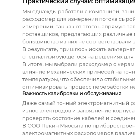
Практический случай: оптимизаци
Мы однажды работали с компанией, зан
расходомер
для измерения потока сырой
измерений, так как от этого напрямую за
поставщиков, предлагающих различные м
большинство из них не соответствовали
В результате, пришлось искать альтерна
специализирующегося на решениях для
В итоге, мы выбрали расходомер с кер
влияние механических примесей на точн
температуры, что обеспечило стабильные
оптимизировать процесс переработки не
Важность калибровки и обслуживания
Даже самый точный
электромагнитный р
износ электродов и загрязнение корпуса
проверять состояние кабелей и соединен
В ООО Пекин Мяосытэ по приборостроен
электромагнитных расходомеров
различ