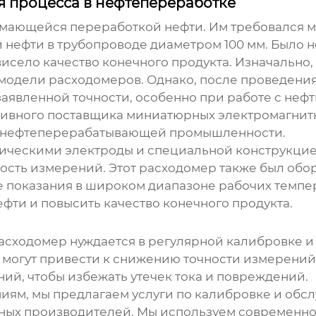
я процесса в нефтепереработке
имающейся переработкой нефти. Им требовался
м
 нефти в трубопроводе диаметром 100 мм. Было 
висело качество конечного продукта. Изначально
одели расходомеров. Однако, после проведения 
 заявленной точности, особенно при работе с не
тивного
поставщика миниатюрных электромагнит
 нефтеперерабатывающей промышленности.
амическими электроды и специальной конструкц
ость измерений. Этот расходомер также был об
 показания в широком диапазоне рабочих темпер
фти и повысить качество конечного продукта.
асходомер
нуждается в регулярной калибровке и
 могут привести к снижению точности измерений
ий, чтобы избежать утечек тока и повреждений.
иям, мы предлагаем услуги по калибровке и об
ных производителей. Мы используем современн