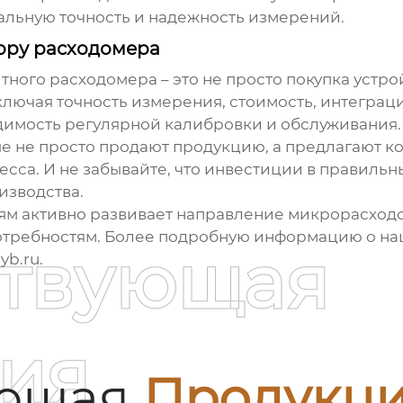
альную точность и надежность измерений.
ору расходомера
тного расходомера
– это не просто покупка устро
ключая точность измерения, стоимость, интегр
димость регулярной калибровки и обслуживания
ые не просто продают продукцию, а предлагают
са. И не забывайте, что инвестиции в правильны
изводства.
м активно развивает направление
микрорасход
отребностям. Более подробную информацию о наш
ствующая
yb.ru
.
ия
ующая
Продукц