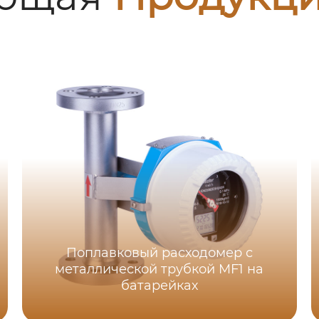
Поплавковый расходомер с
металлической трубкой MF1 на
батарейках