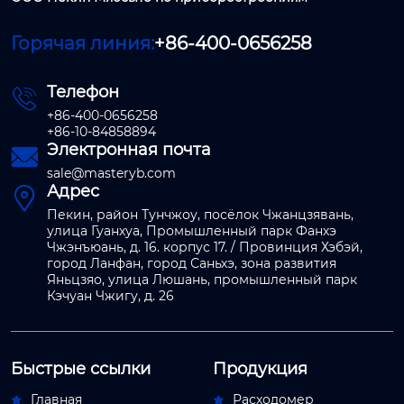
Горячая линия:
+86-400-0656258
Телефон

+86-400-0656258
+86-10-84858894
Электронная почта

sale@masteryb.com
Адрес

Пекин, район Тунчжоу, посёлок Чжанцзявань,
улица Гуанхуа, Промышленный парк Фанхэ
Чжэнъюань, д. 16. корпус 17. / Провинция Хэбэй,
город Ланфан, город Саньхэ, зона развития
Яньцзяо, улица Люшань, промышленный парк
Кэчуан Чжигу, д. 26
Быстрые ссылки
Продукция
Главная
Расходомер

