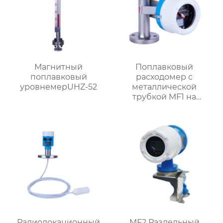
Магнитный
Поплавковый
поплавковый
расходомер с
уровнемерUHZ-52
металлической
трубкой MF1 на
батарейках
Радиолокационный
MF2 Раздельный