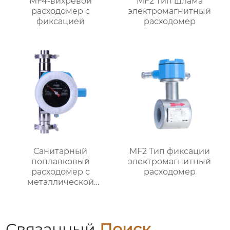
MF4-вихревой
MF2 Тип шлама
расходомер с
электромагнитный
фиксацией
расходомер
Санитарный
MF2 Тип фиксации
поплавковый
электромагнитный
расходомер с
расходомер
металлической
трубкой MF1
Связанный
Поиск