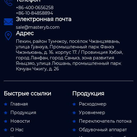

+86-400-0656258
+86-10-84858894
Электронная почта

sale@masteryb.com
Адрес

Пекин, район Тунчжоу, посёлок Чжанцзявань,
улица Гуанхуа, Промышленный парк Фанхэ
Чжэнъюань, д. 16. корпус 17. / Провинция Хэбэй,
город Ланфан, город Саньхэ, зона развития
Яньцзяо, улица Люшань, промышленный парк
Кэчуан Чжигу, д. 26
Быстрые ссылки
Продукция
Главная
Расходомер


Продукция
Уровнемер


Новости
Переключатель потока


О Hас
Обдувочный аппарат

