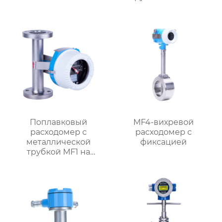
Поплавковый
MF4-вихревой
расходомер с
расходомер с
металлической
фиксацией
трубкой MF1 на
батарейках