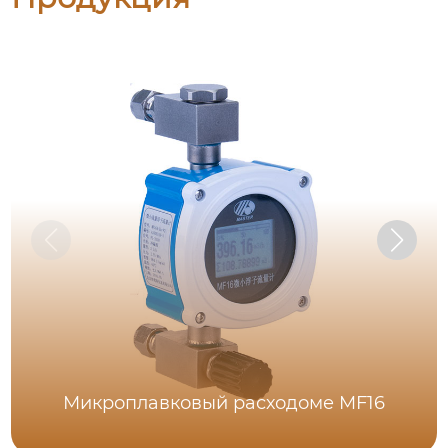
Микроплавковый расходоме MF16