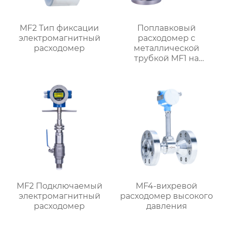
MF2 Тип фиксации
Поплавковый
электромагнитный
расходомер с
расходомер
металлической
трубкой MF1 на
батарейках
MF2 Подключаемый
MF4-вихревой
электромагнитный
расходомер высокого
расходомер
давления