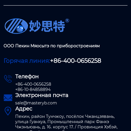
ООО Пекин Мяосытэ по приборостроениям
Горячая линия:
+86-400-0656258
Телефон

+86-400-0656258
+86-10-84858894
Электронная почта

sale@masteryb.com
Адрес

Пекин, район Тунчжоу, посёлок Чжанцзявань,
улица Гуанхуа, Промышленный парк Фанхэ
Чжэнъюань, д. 16. корпус 17. / Провинция Хэбэй,