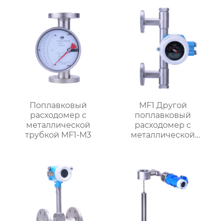
Поплавковый
MF1 Другой
расходомер с
поплавковый
металлической
расходомер с
трубкой MF1-M3
металлической
трубкой,
ориентированный на
поток