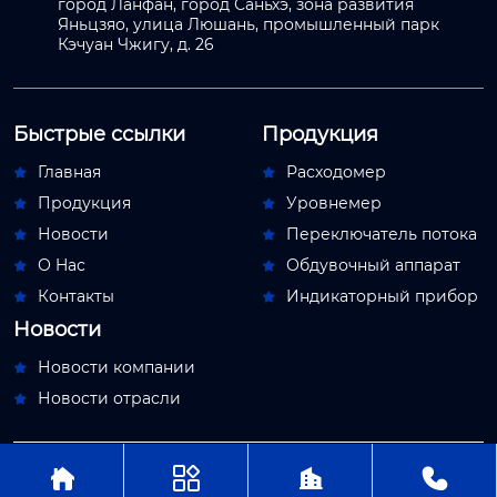
город Ланфан, город Саньхэ, зона развития
Яньцзяо, улица Люшань, промышленный парк
Кэчуан Чжигу, д. 26
Быстрые ссылки
Продукция
Главная
Расходомер


Продукция
Уровнемер


Новости
Переключатель потока


О Hас
Обдувочный аппарат


Контакты
Индикаторный прибор


Новости
Новости компании

Новости отрасли





Авторское право© ООО Пекин Мяосытэ по
приборостроениям