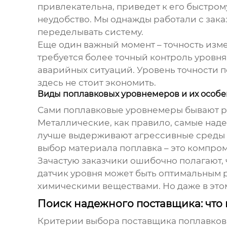
привлекательна, приведет к его быстром
неудобство. Мы однажды работали с зак
переделывать систему.
Еще один важный момент – точность измер
требуется более точный контроль уров
аварийных ситуаций. Уровень точности
п
здесь не стоит экономить.
Виды поплавковых уровнемеров и их особ
Сами поплавковые уровнемеры бывают ра
Металлические, как правило, самые над
лучше выдерживают агрессивные среды и 
выбор материала поплавка – это компро
Зачастую заказчики ошибочно полагают,
датчик уровня
может быть оптимальным р
химическими веществами. Но даже в этом
Поиск надежного поставщика: что 
Критерии выбора
поставщика поплавко