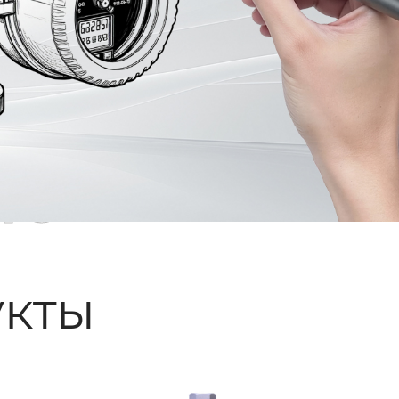
ые
кты