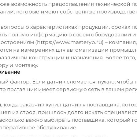
акже возможность предоставления технической по
ании, которые имеют собственные производстве
у вопросы о характеристиках продукции, сроках п
ить полную информацию о своем оборудовании и
троениям (https://www.masteryb.ru) – компания,
ются на измерениях для автоматизации промышл
зличной конструкции и назначения. Более того,
ору и монтажу.
живание
ый фактор. Если датчик сломается, нужно, чтобы
что поставщик имеет сервисную сеть в вашем ре
, когда заказчик купил датчик у поставщика, кот
шел из строя, пришлось долго искать специалист
асколько важно выбирать поставщика, который гот
 оперативное обслуживание.