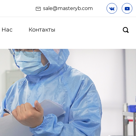
sale@masteryb.com


 Hас
Контакты
