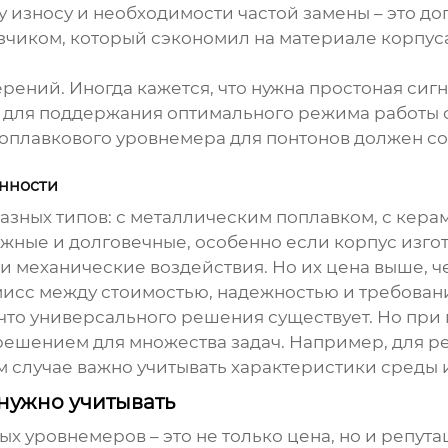
у износу и необходимости частой замены – это д
азчиком, который сэкономил на материале корпус
ений. Иногда кажется, что нужна простоная сигна
ня для поддержания оптимального режима работы
оплавкового уровнемера для понтонов
должен со
енности
зных типов: с металлическим поплавком, с кера
ежные и долговечные, особенно если корпус изго
механические воздействия. Но их цена выше, че
мисс между стоимостью, надежностью и требован
 что универсального решения существует. Но при
ешением для множества задач. Например, для ре
 случае важно учитывать характеристики среды 
нужно учитывать
вых уровнемеров
– это не только цена, но и репут