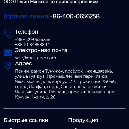
ООО Пекин Мяосытэ по приборостроениям
Горячая линия:
+86-400-0656258
Телефон

+86-400-0656258
+86-10-84858894
Электронная почта

sale@masteryb.com
Адрес

Пекин, район Тунчжоу, посёлок Чжанцзявань,
улица Гуанхуа, Промышленный парк Фанхэ
Чжэнъюань, д. 16. корпус 17. / Провинция Хэбэй,
город Ланфан, город Саньхэ, зона развития
Яньцзяо, улица Люшань, промышленный парк
Кэчуан Чжигу, д. 26
Быстрые ссылки
Продукция