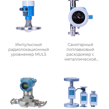
Импульсный
Санитарный
радиолокационный
поплавковый
уровнемер MUL5
расходомер с
металлической
трубкой MF1