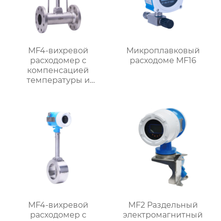
MF4-вихревой
Микроплавковый
расходомер с
расходоме MF16
компенсацией
температуры и
давления
MF4-вихревой
MF2 Раздельный
расходомер с
электромагнитный