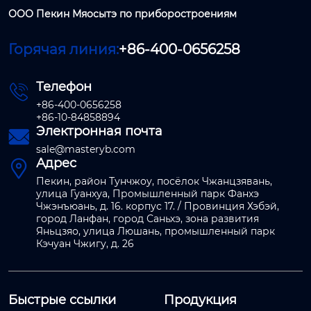
ООО Пекин Мяосытэ по приборостроениям
Горячая линия:
+86-400-0656258
Телефон

+86-400-0656258
+86-10-84858894
Электронная почта

sale@masteryb.com
Адрес

Пекин, район Тунчжоу, посёлок Чжанцзявань,
улица Гуанхуа, Промышленный парк Фанхэ
Чжэнъюань, д. 16. корпус 17. / Провинция Хэбэй,
город Ланфан, город Саньхэ, зона развития
Яньцзяо, улица Люшань, промышленный парк
Кэчуан Чжигу, д. 26
Быстрые ссылки
Продукция