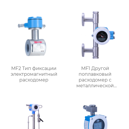
трубкой MF1
MF2 Тип фиксации
MF1 Другой
электромагнитный
поплавковый
расходомер
расходомер с
металлической
трубкой,
ориентированный на
поток