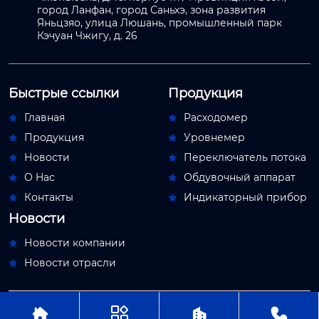
город Ланфан, город Саньхэ, зона развития
Яньцзяо, улица Люшань, промышленный парк
Кэчуан Чжигу, д. 26
Быстрые ссылки
Продукция
Главная
Расходомер


Продукция
Уровнемер


Новости
Переключатель потока


О Hас
Обдувочный аппарат


Контакты
Индикаторный прибор


Новости
Новости компании

Новости отрасли





Авторское право© ООО Пекин Мяосытэ по