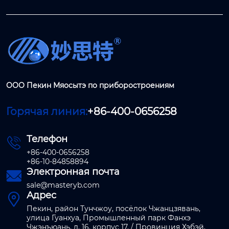
ООО Пекин Мяосытэ по приборостроениям
Горячая линия:
+86-400-0656258
Телефон

+86-400-0656258
+86-10-84858894
Электронная почта

sale@masteryb.com
Адрес

Пекин, район Тунчжоу, посёлок Чжанцзявань,
улица Гуанхуа, Промышленный парк Фанхэ
Чжэнъюань, д. 16. корпус 17. / Провинция Хэбэй,