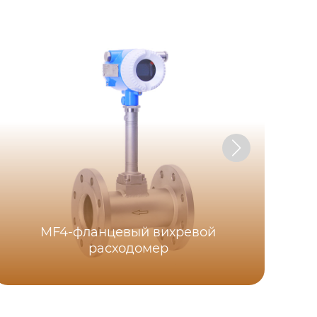
MF4-фланцевый вихревой
MF
расходомер