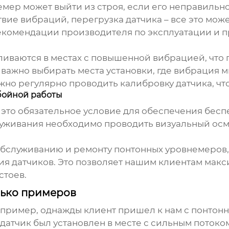
емер
может выйти из строя, если его неправильн
ие вибраций, перегрузка датчика – все это мож
екомендации производителя по эксплуатации и п
ливаются в местах с повышенной вибрацией, что
важно выбирать места установки, где вибрация 
жно регулярно проводить калибровку датчика, чт
бойной работы
 это обязательное условие для обеспечения бес
луживания необходимо проводить визуальный осмо
 обслуживанию и ремонту
понтонных уровнемеров
ия датчиков. Это позволяет нашим клиентам мак
стоев.
лько примеров
апример, однажды клиент пришел к нам с
понтон
 датчик был установлен в месте с сильным поток