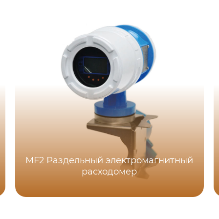
MF2 Раздельный электромагнитный
расходомер