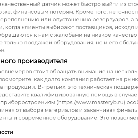
екачественный датчик может быстро выйти из стро
о же, финансовым потерям. Кроме того, неточнос
переполнению или опустошению резервуаров, а э
и, когда клиенты выбирают поставщиков, исходя
 обращаются к нам с жалобами на низкое качеств
е только продажей оборудования, но и его обслуж
н.
ного производителя
ровнемеров
стоит обращать внимание на нескольк
посмотрите, как долго компания работает на рынк
а продукции. В-третьих, это техническая поддер
едоставить квалифицированную помощь в случае
приборостроениям (https://www.masteryb.ru) ос
начиная от выбора материалов и заканчивая фина
нты и современное оборудование. Это позволяет
ности