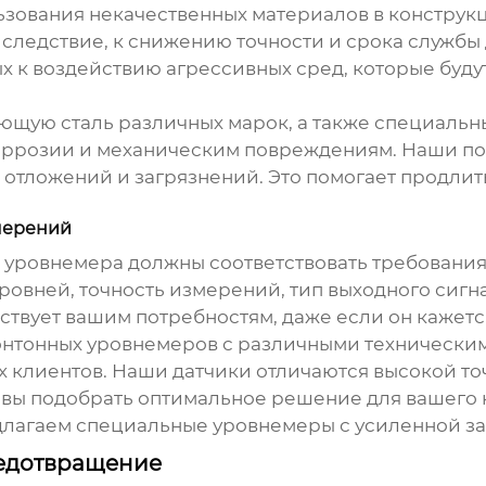
льзования некачественных материалов в констру
 следствие, к снижению точности и срока службы
х к воздействию агрессивных сред, которые буду
ющую сталь различных марок, а также специаль
коррозии и механическим повреждениям. Наши по
отложений и загрязнений. Это помогает продлить
змерений
 уровнемера
должны соответствовать требования
овней, точность измерений, тип выходного сигна
тствует вашим потребностям, даже если он кажет
онтонных уровнемеров
с различными техническим
х клиентов. Наши датчики отличаются высокой т
овы подобрать оптимальное решение для вашего 
длагаем специальные
уровнемеры
с усиленной з
редотвращение