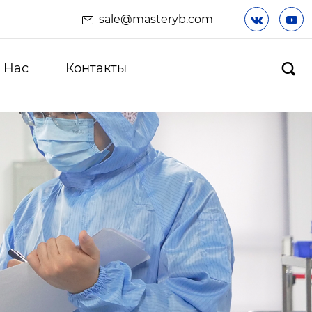
sale@masteryb.com


 Hас
Контакты
