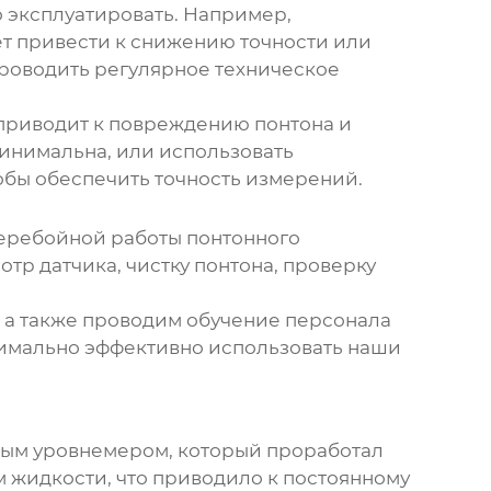
о эксплуатировать. Например,
ет привести к снижению точности или
роводить регулярное техническое
 приводит к повреждению понтона и
минимальна, или использовать
обы обеспечить точность измерений.
перебойной работы
понтонного
тр датчика, чистку понтона, проверку
, а также проводим обучение персонала
симально эффективно использовать наши
ным уровнемером
, который проработал
ом жидкости, что приводило к постоянному