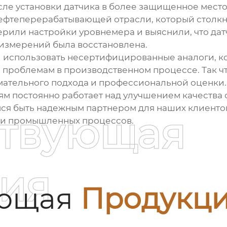
сле установки датчика в более защищенное мест
 нефтеперерабатывающей отрасли, который столк
верили настройки
уровнемера
и выяснили, что да
измерений была восстановлена.
и использовать несертифицированные аналоги, ко
проблемам в производственном процессе. Так ч
имательного подхода и профессиональной оценки.
м постоянно работает над улучшением качества
мся быть надежным партнером для наших клиенто
ствующая
ии промышленных процессов.
ия
ующая
Продукц