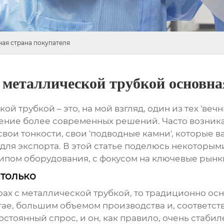
ая страна покупателя
 металлической трубкой основна
кой трубкой
– это, на мой взгляд, один из тех 'в
ение более современных решений. Часто возника
 свои тонкости, свои 'подводные камни', которые
 для экспорта. В этой статье поделюсь некоторы
ипом оборудования, с фокусом на ключевые рынк
 только
ах с металлической трубкой
, то традиционно осн
ае, большим объемом производства и, соответств
тоянный спрос, и он, как правило, очень стабилен