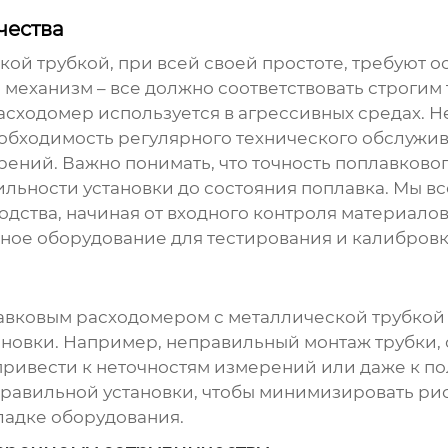
чества
кой трубкой
, при всей своей простоте, требуют 
, механизм – все должно соответствовать строгим
асходомер используется в агрессивных средах. 
еобходимость регулярного технического обслужив
рений. Важно понимать, что точность
поплавковог
вильности установки до состояния поплавка. Мы 
водства, начиная от входного контроля материал
ное оборудование для тестирования и калибровки
авковым расходомером с металлической трубкой
ановки. Например, неправильный монтаж трубки,
привести к неточностям измерений или даже к п
правильной установки, чтобы минимизировать ри
ладке оборудования.