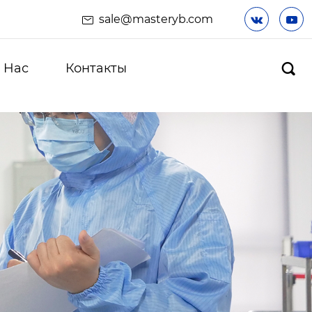
sale@masteryb.com


 Hас
Контакты
