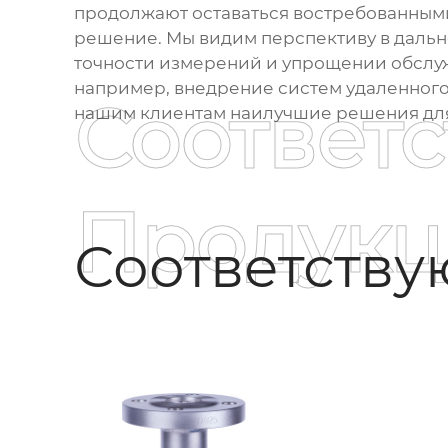
продолжают оставаться востребованными 
решение. Мы видим перспективу в дальн
точности измерений и упрощении обслуж
например, внедрение систем удаленного 
Соответ
нашим клиентам наилучшие решения для 
Продукц
Соответств