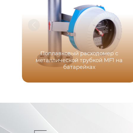
Поплавковый расходомер с
металлической трубкой MF1 на
батарейках