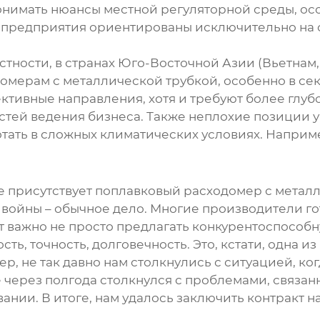
нимать нюансы местной регуляторной среды, особ
е предприятия ориентированы исключительно на 
частности, в странах Юго-Восточной Азии (Вьетна
омерам с металлической трубкой
, особенно в с
ктивные направления, хотя и требуют более глуб
тей ведения бизнеса. Также неплохие позиции у 
тать в сложных климатических условиях. Наприме
е присутствует
поплавковый расходомер с метал
войны – обычное дело. Многие производители го
ут важно не просто предлагать конкурентоспособн
ть, точность, долговечность. Это, кстати, одна и
, не так давно нам столкнулись с ситуацией, к
е через полгода столкнулся с проблемами, связа
нии. В итоге, нам удалось заключить контракт на