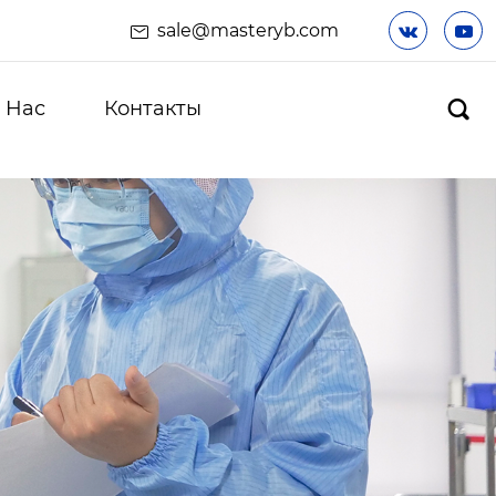
sale@masteryb.com


 Hас
Контакты
