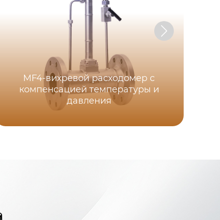
MF4-вихревой расходомер с
компенсацией температуры и
MF
давления