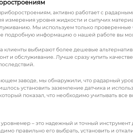
боростроениям
приборостроениям
, активно работает с
радарным
 измерения уровня жидкости и сыпучих материа
луживанию. Мы используем только проверенные
лее подробную информацию о нашей работе вы мож
да клиенты выбирают более дешевые альтернативы
онт и обслуживание. Лучше сразу купить качестве
последствий.
ающем заводе, мы обнаружили, что
радарный уро
ришлось установить заземление датчика и исполь
который показал, что необходимо учитывать все
 уровнемер
– это надежный и точный инструмент 
одимо правильно его выбрать, установить и откал