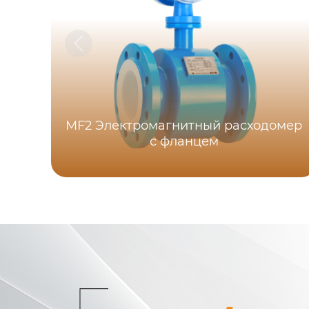
MF2 Электромагнитный расходомер
с фланцем