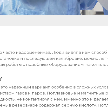
но часто недооцененная. Люди видят в нем способ
установке и последующей калибровке, можно лег
а годы работы с подобным оборудованием, накопил
?
 это надежный вариант, особенно в сложных усло
еством газов и паров. Поплавковые и магнитные 
жидкость, не контактируя с ней. Именно это и дел
вень в резервуаре содержал серную кислоту. По