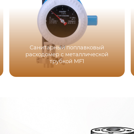
Санитарный поплавковый
расходомер с металлической
трубкой MF1