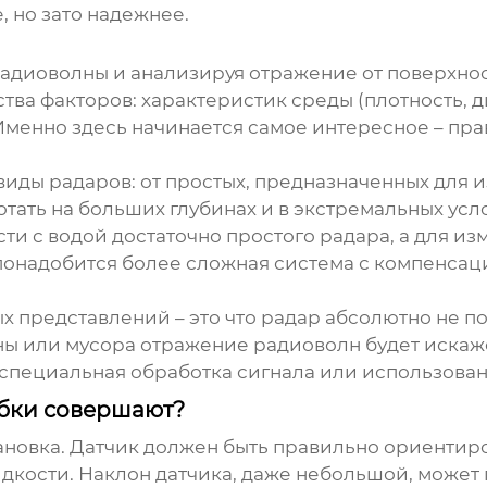
, но зато надежнее.
адиоволны и анализируя отражение от поверхност
жества факторов: характеристик среды (плотность,
. Именно здесь начинается самое интересное – пр
виды радаров: от простых, предназначенных для
тать на больших глубинах и в экстремальных усло
ти с водой достаточно простого радара, а для из
онадобится более сложная система с компенсац
х представлений – это что радар абсолютно не 
ены или мусора отражение радиоволн будет искаж
а специальная обработка сигнала или использова
ибки совершают?
ановка. Датчик должен быть правильно ориентир
дкости. Наклон датчика, даже небольшой, может