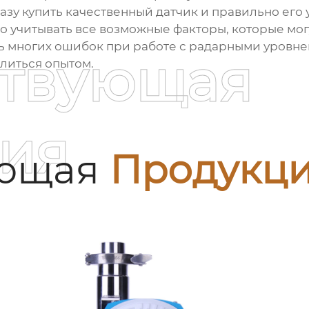
зу купить качественный датчик и правильно его 
но учитывать все возможные факторы, которые мог
ь многих ошибок при работе с
радарными уровн
ствующая
елиться опытом.
ия
ующая
Продукц