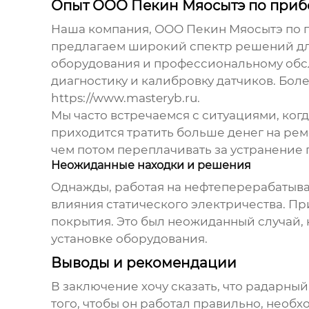
Опыт ООО Пекин Мяосытэ по при
Наша компания,
ООО Пекин Мяосытэ по 
предлагаем широкий спектр решений для
оборудования и профессиональному обс
диагностику и калибровку датчиков. Бо
https://www.masteryb.ru
.
Мы часто встречаемся с ситуациями, ког
приходится тратить больше денег на рем
чем потом переплачивать за устранение 
Неожиданные находки и решения
Однажды, работая на нефтеперерабатыв
влияния статического электричества. П
покрытия. Это был неожиданный случай, 
установке оборудования.
Выводы и рекомендации
В заключение хочу сказать, что
радарный
того, чтобы он работал правильно, необх