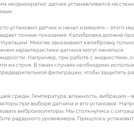
м неоднократно: датчик устанавливался на стенке
емым.
сто установил датчик и начал измерять – этого н
к выдает точные показания. Калибровка должна п
плуатации. Многие заказывают калибровку только
менем характеристики датчика могут меняться.
ой жидкости. Например, при работе с жидкостями
ти из строя. В таких случаях необходимо исполь
предварительной фильтрации, чтобы защитить ра
щей среды. Температура, влажность, вибрация – в
кторы при выборе датчика и его установке. Напри
овать виброизоляторы. Мы столкнулись с ситуац
аботе радарного уровнемера. Пришлось установи