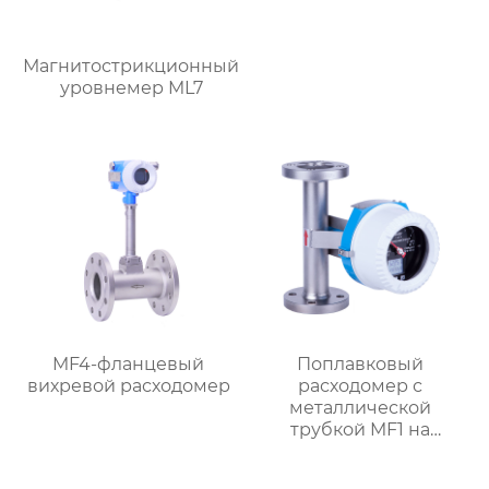
Магнитострикционный
уровнемер ML7
MF4-фланцевый
Поплавковый
вихревой расходомер
расходомер с
металлической
трубкой MF1 на
батарейках