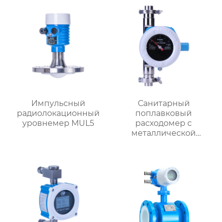
Импульсный
Санитарный
радиолокационный
поплавковый
уровнемер MUL5
расходомер с
металлической
трубкой MF1