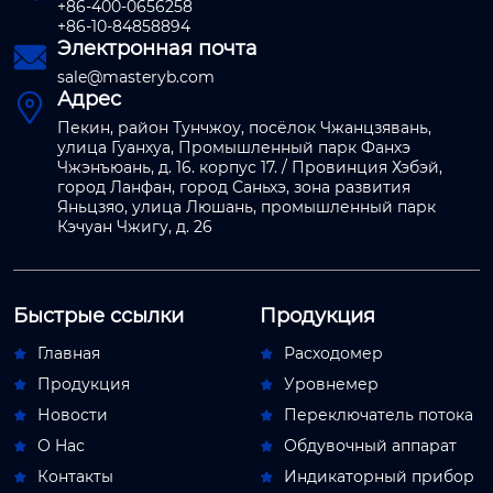
+86-400-0656258
+86-10-84858894
Электронная почта

sale@masteryb.com
Адрес

Пекин, район Тунчжоу, посёлок Чжанцзявань,
улица Гуанхуа, Промышленный парк Фанхэ
Чжэнъюань, д. 16. корпус 17. / Провинция Хэбэй,
город Ланфан, город Саньхэ, зона развития
Яньцзяо, улица Люшань, промышленный парк
Кэчуан Чжигу, д. 26
Быстрые ссылки
Продукция
Главная
Расходомер


Продукция
Уровнемер


Новости
Переключатель потока


О Hас
Обдувочный аппарат


Контакты
Индикаторный прибор

