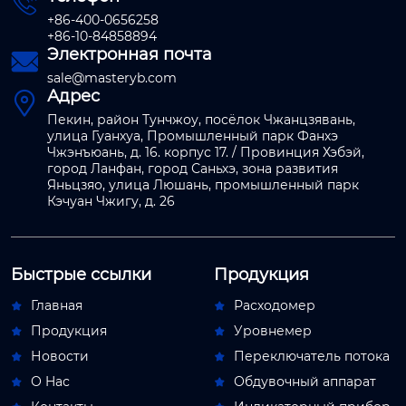

+86-400-0656258
+86-10-84858894
Электронная почта

sale@masteryb.com
Адрес

Пекин, район Тунчжоу, посёлок Чжанцзявань,
улица Гуанхуа, Промышленный парк Фанхэ
Чжэнъюань, д. 16. корпус 17. / Провинция Хэбэй,
город Ланфан, город Саньхэ, зона развития
Яньцзяо, улица Люшань, промышленный парк
Кэчуан Чжигу, д. 26
Быстрые ссылки
Продукция
Главная
Расходомер


Продукция
Уровнемер


Новости
Переключатель потока


О Hас
Обдувочный аппарат

