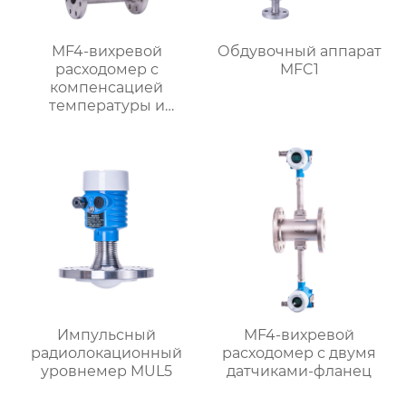
MF4-вихревой
Обдувочный аппарат
расходомер с
MFC1
компенсацией
температуры и
давления
Импульсный
MF4-вихревой
радиолокационный
расходомер с двумя
уровнемер MUL5
датчиками-фланец