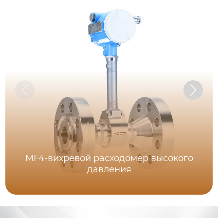
MF4-вихревой расходомер высокого
давления