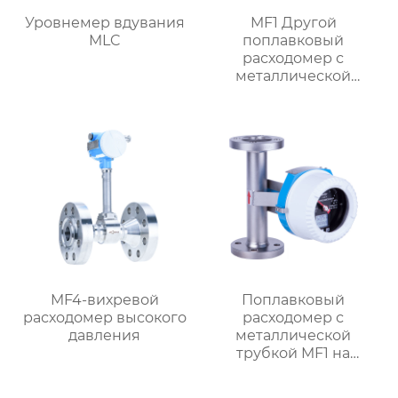
Уровнемер вдувания
MF1 Другой
MLC
поплавковый
расходомер с
металлической
трубкой,
ориентированный на
поток
MF4-вихревой
Поплавковый
расходомер высокого
расходомер с
давления
металлической
трубкой MF1 на
батарейках