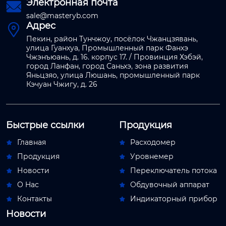
Электронная почта

sale@masteryb.com
Адрес

Пекин, район Тунчжоу, посёлок Чжанцзявань,
улица Гуанхуа, Промышленный парк Фанхэ
Чжэнъюань, д. 16. корпус 17. / Провинция Хэбэй,
город Ланфан, город Саньхэ, зона развития
Яньцзяо, улица Люшань, промышленный парк
Кэчуан Чжигу, д. 26
Быстрые ссылки
Продукция
Главная
Расходомер


Продукция
Уровнемер


Новости
Переключатель потока


О Hас
Обдувочный аппарат


Контакты
Индикаторный прибор


Новости