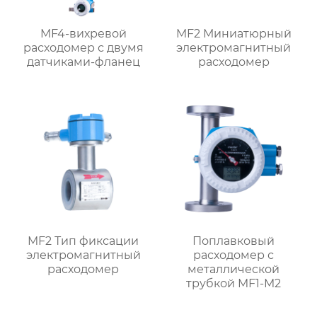
MF4-вихревой
MF2 Миниатюрный
расходомер с двумя
электромагнитный
датчиками-фланец
расходомер
MF2 Тип фиксации
Поплавковый
электромагнитный
расходомер с
расходомер
металлической
трубкой MF1-M2