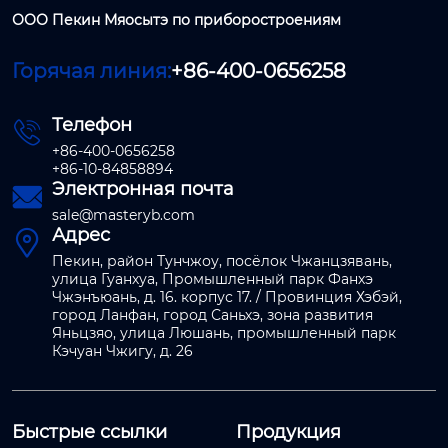
ООО Пекин Мяосытэ по приборостроениям
Горячая линия:
+86-400-0656258
Телефон

+86-400-0656258
+86-10-84858894
Электронная почта

sale@masteryb.com
Адрес

Пекин, район Тунчжоу, посёлок Чжанцзявань,
улица Гуанхуа, Промышленный парк Фанхэ
Чжэнъюань, д. 16. корпус 17. / Провинция Хэбэй,
город Ланфан, город Саньхэ, зона развития
Яньцзяо, улица Люшань, промышленный парк
Кэчуан Чжигу, д. 26
Быстрые ссылки
Продукция