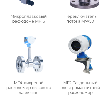
Микроплавковый
Переключатель
расходоме MF16
потока MW50
MF4-вихревой
MF2 Раздельный
расходомер высокого
электромагнитный
давления
расходомер