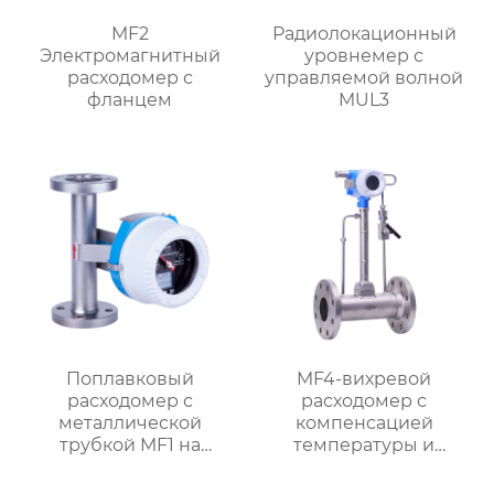
MF2
Радиолокационный
Электромагнитный
уровнемер с
расходомер с
управляемой волной
фланцем
MUL3
Поплавковый
MF4-вихревой
расходомер с
расходомер с
металлической
компенсацией
трубкой MF1 на
температуры и
батарейках
давления