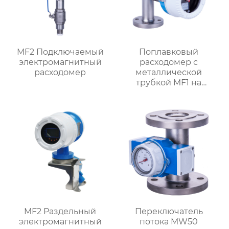
MF2 Подключаемый
Поплавковый
электромагнитный
расходомер с
расходомер
металлической
трубкой MF1 на
батарейках
MF2 Раздельный
Переключатель
электромагнитный
потока MW50