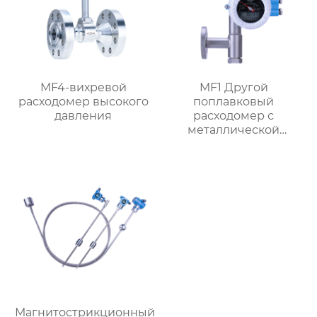
MF4-вихревой
MF1 Другой
расходомер высокого
поплавковый
давления
расходомер с
металлической
трубкой,
ориентированный на
поток
Магнитострикционный