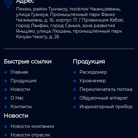
Адрес

Пекин, район Тунчжоу, посёлок Чжанцзявань,
улица Гуанхуа, Промышленный парк Фанхэ
Чжэнъюань, д. 16. корпус 17. / Провинция Хэбэй,
город Ланфан, город Саньхэ, зона развития
Яньцзяо, улица Люшань, промышленный парк
Кэчуан Чжигу, д. 26
Быстрые ссылки
Продукция
Главная
Расходомер


Продукция
Уровнемер


Новости
Переключатель потока


О Hас
Обдувочный аппарат


Контакты
Индикаторный прибор


Новости
Новости компании

Новости отрасли
