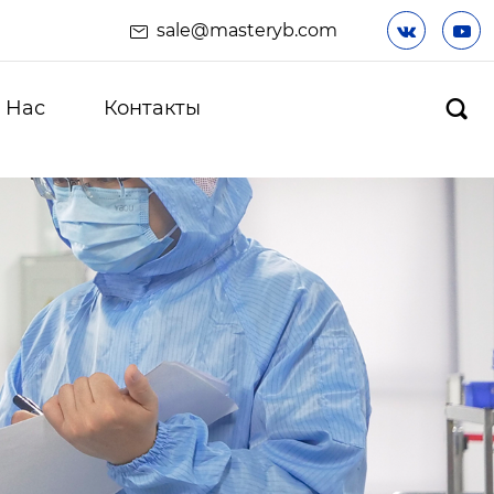
sale@masteryb.com


 Hас
Контакты
