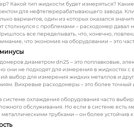
ер? Какой тип жидкости будет измеряться? Какие
роектом для нефтеперерабатывающего завода. Кл
лько вариантов, один из которых оказался значит
т столкнулся с проблемами – расходомер давал н
Пришлось все переделывать, что, конечно, повлек
нимание, что экономия на оборудовании – это час
 минусы
одомеров диаметром
dn25
– это поплавковые, эл
 но они не подходят для измерения в жидкостях 
оший выбор для измерения жидких металлов и дру
ениям. Вихревые расходомеры – это более точный
в системе охлаждения оборудования часто выби
ложного обслуживания. Но если в системе есть 
металлическими трубками – он более устойчив к 
ость