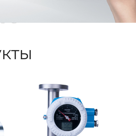
ые
кты