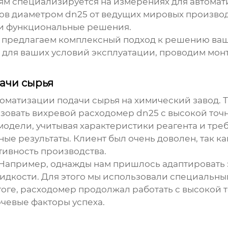
м специализируется на измерениях для автома
ов диаметром
dn25
от ведущих мировых производ
 и функциональные решения.
 предлагаем комплексный подход к решению ваш
для ваших условий эксплуатации, проводим монта
ачи сырья
томатизации подачи сырья на химический завод. 
ьзовать вихревой расходомер
dn25
с высокой точ
одели, учитывая характеристики реагента и треб
ые результаты. Клиент был очень доволен, так к
тивность производства.
 Например, однажды нам пришлось адаптировать
дкости. Для этого мы использовали специальный
оге, расходомер продолжал работать с высокой 
лючевые факторы успеха.