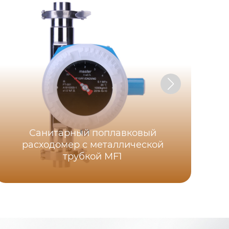
Санитарный поплавковый
расходомер с металлической
трубкой MF1